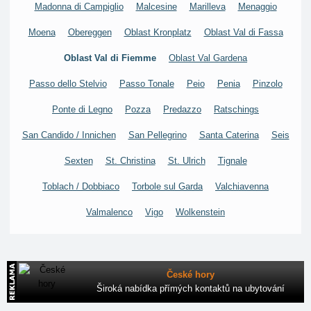
Madonna di Campiglio
Malcesine
Marilleva
Menaggio
Moena
Obereggen
Oblast Kronplatz
Oblast Val di Fassa
Oblast Val di Fiemme
Oblast Val Gardena
Passo dello Stelvio
Passo Tonale
Peio
Penia
Pinzolo
Ponte di Legno
Pozza
Predazzo
Ratschings
San Candido / Innichen
San Pellegrino
Santa Caterina
Seis
Sexten
St. Christina
St. Ulrich
Tignale
Toblach / Dobbiaco
Torbole sul Garda
Valchiavenna
Valmalenco
Vigo
Wolkenstein
České hory
Široká nabídka přímých kontaktů na ubytování