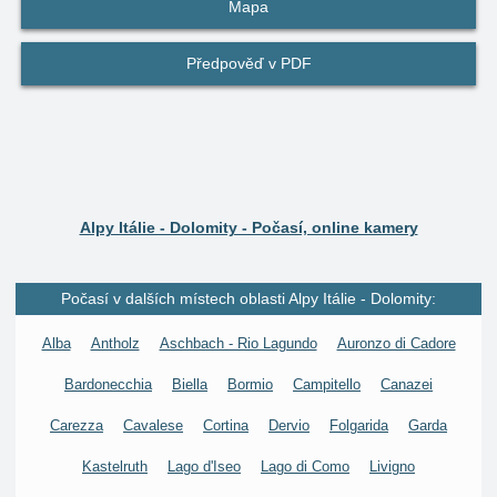
Mapa
Předpověď v PDF
Alpy Itálie - Dolomity - Počasí, online kamery
Počasí v dalších místech oblasti Alpy Itálie - Dolomity:
Alba
Antholz
Aschbach - Rio Lagundo
Auronzo di Cadore
Bardonecchia
Biella
Bormio
Campitello
Canazei
Carezza
Cavalese
Cortina
Dervio
Folgarida
Garda
Kastelruth
Lago d'Iseo
Lago di Como
Livigno