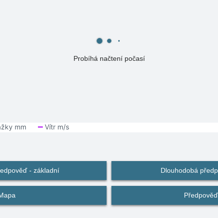
Probíhá načtení počasí
edpověď - základní
Dlouhodobá předpo
Mapa
Předpověď