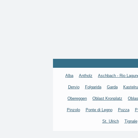
Alba
Antholz
Aschbach - Rio Lagun
Dervio
Folgarida
Garda
Kastelru
Obereggen
Oblast Kronplatz
Oblas
Pinzolo
Ponte di Legno
Pozza
P
St. Ulrich
Tignale