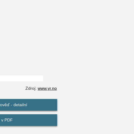
Zdroj:
www.yr.no
věď - detailní
 v PDF