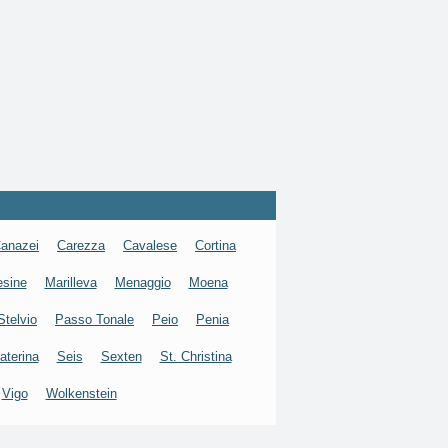
anazei
Carezza
Cavalese
Cortina
esine
Marilleva
Menaggio
Moena
Stelvio
Passo Tonale
Peio
Penia
aterina
Seis
Sexten
St. Christina
Vigo
Wolkenstein