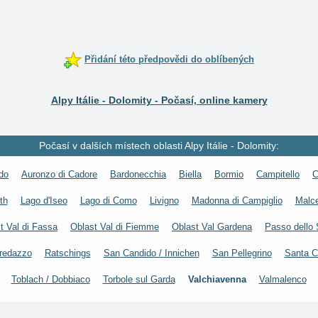
Přidání této předpovědi do oblíbených
Alpy Itálie - Dolomity - Počasí, online kamery
Počasí v dalších místech oblasti Alpy Itálie - Dolomity:
do
Auronzo di Cadore
Bardonecchia
Biella
Bormio
Campitello
C
th
Lago d'Iseo
Lago di Como
Livigno
Madonna di Campiglio
Malc
t Val di Fassa
Oblast Val di Fiemme
Oblast Val Gardena
Passo dello 
redazzo
Ratschings
San Candido / Innichen
San Pellegrino
Santa C
Toblach / Dobbiaco
Torbole sul Garda
Valchiavenna
Valmalenco