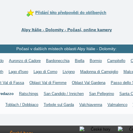
Přidání této předpovědi do oblíbených
Alpy Itálie - Dolomity - Počasí, online kamery
Počasí v dalších místech oblasti Alpy Itálie - Dolomity:
do
Auronzo di Cadore
Bardonecchia
Biella
Bormio
Campitello
C
th
Lago d'Iseo
Lago di Como
Livigno
Madonna di Campiglio
Malc
t Val di Fassa
Oblast Val di Fiemme
Oblast Val Gardena
Passo dello 
redazzo
Ratschings
San Candido / Innichen
San Pellegrino
Santa C
Toblach / Dobbiaco
Torbole sul Garda
Valchiavenna
Valmalenco