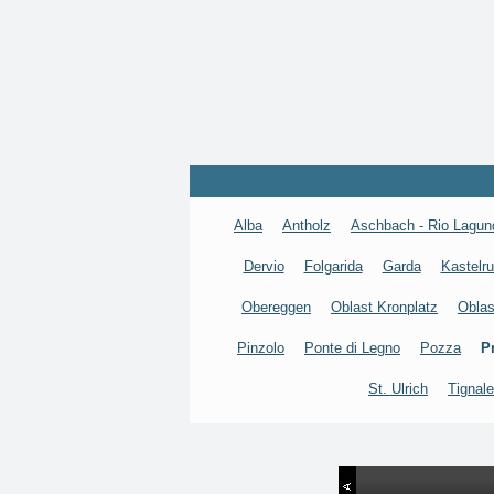
Alba
Antholz
Aschbach - Rio Lagun
Dervio
Folgarida
Garda
Kastelru
Obereggen
Oblast Kronplatz
Oblas
Pinzolo
Ponte di Legno
Pozza
P
St. Ulrich
Tignale