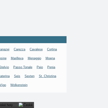
anazei
Carezza
Cavalese
Cortina
esine
Marilleva
Menaggio
Moena
Stelvio
Passo Tonale
Peio
Penia
aterina
Seis
Sexten
St. Christina
Vigo
Wolkenstein