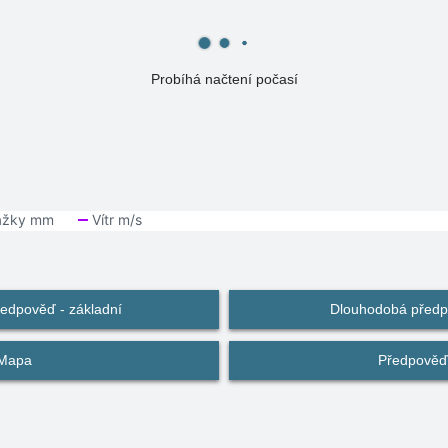
Probíhá načtení počasí
edpověď - základní
Dlouhodobá předpo
Mapa
Předpověď