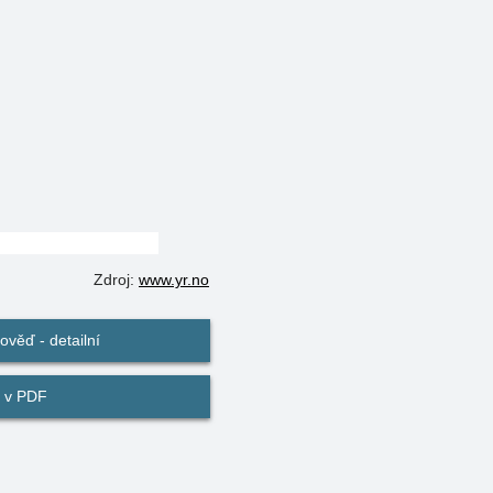
Zdroj:
www.yr.no
věď - detailní
 v PDF