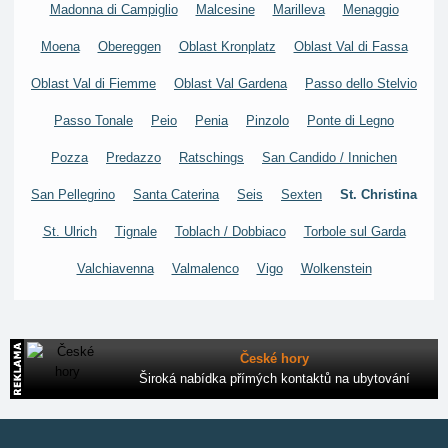
Madonna di Campiglio
Malcesine
Marilleva
Menaggio
Moena
Obereggen
Oblast Kronplatz
Oblast Val di Fassa
Oblast Val di Fiemme
Oblast Val Gardena
Passo dello Stelvio
Passo Tonale
Peio
Penia
Pinzolo
Ponte di Legno
Pozza
Predazzo
Ratschings
San Candido / Innichen
San Pellegrino
Santa Caterina
Seis
Sexten
St. Christina
St. Ulrich
Tignale
Toblach / Dobbiaco
Torbole sul Garda
Valchiavenna
Valmalenco
Vigo
Wolkenstein
České hory
Široká nabídka přímých kontaktů na ubytování