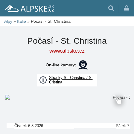
Alpy
»
Itálie
»
Počasí - St. Christina
Počasí - St. Christina
www.alpske.cz
On-line kamery
:
Stránky St. Christina / S.
Cristina
Čtvrtek 6.8.2026
Pátek 7.8