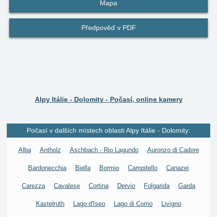
Mapa
Předpověď v PDF
Alpy Itálie - Dolomity - Počasí, online kamery
Počasí v dalších místech oblasti Alpy Itálie - Dolomity:
Alba
Antholz
Aschbach - Rio Lagundo
Auronzo di Cadore
Bardonecchia
Biella
Bormio
Campitello
Canazei
Carezza
Cavalese
Cortina
Dervio
Folgarida
Garda
Kastelruth
Lago d'Iseo
Lago di Como
Livigno