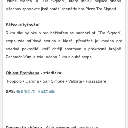
"Nube Bianca" a "Tre Signori", které mívají nejvíce sněhu.
Všechny sportovce jistě potěší scenérie hor Pizzo Tre Signori.
Běžecké lyžování
5 km dlouhý okruh pro běžkaření se nachází při "Tre Signori",
stopa zde střídavě stoupá a klesá, převážně je vhodná pro
středně pokročilé, kteří chtějí sportovat v překrásné krajině.
Začátečníkům je zde určena 2 km dlouhá stopa.
Oblast Brembana
- střediska:
Foppolo
•
Carona
•
San Simone
•
Valtorta
•
Piazzatorre
GPS:
45.978117N, 9.532156E
Domovská stránka
-
Web:
www.brembanaski.com