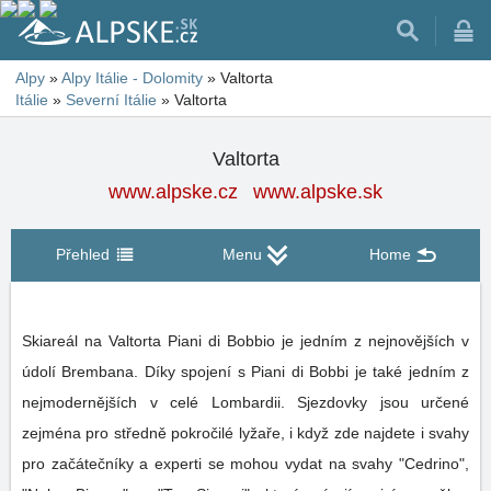
Alpy
»
Alpy Itálie - Dolomity
»
Valtorta
Itálie
»
Severní Itálie
»
Valtorta
Valtorta
www.alpske.cz
www.alpske.sk
Přehled
Menu
Home
Skiareál na Valtorta Piani di Bobbio je jedním z nejnovějších v
údolí Brembana. Díky spojení s Piani di Bobbi je také jedním z
nejmodernějších v celé Lombardii. Sjezdovky jsou určené
zejména pro středně pokročilé lyžaře, i když zde najdete i svahy
pro začátečníky a experti se mohou vydat na svahy "Cedrino",