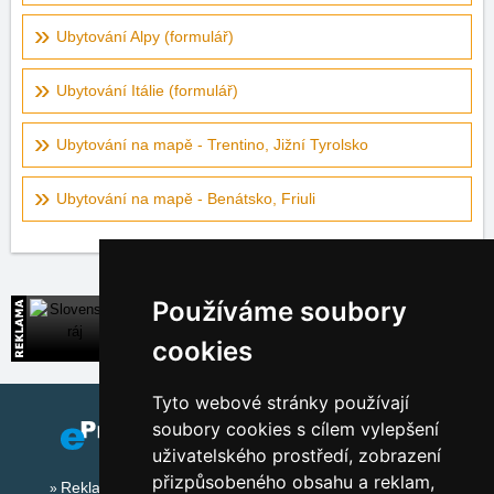
Ubytování Alpy (formulář)
Ubytování Itálie (formulář)
Ubytování na mapě - Trentino, Jižní Tyrolsko
Ubytování na mapě - Benátsko, Friuli
Používáme soubory
Slovenský ráj
Přímé kontakty na ubytování na Slovensku
cookies
Tyto webové stránky používají
soubory cookies s cílem vylepšení
uživatelského prostředí, zobrazení
přizpůsobeného obsahu a reklam,
Reklama na tomto serveru