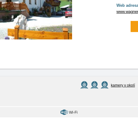
Web adresa
www.wagner
kamery v okolí
Wi-Fi