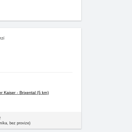
rzí
r Kaiser - Brixental
(5 km)
z
níka, bez provize)