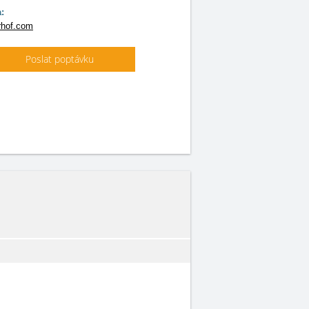
:
hof.com
Poslat poptávku