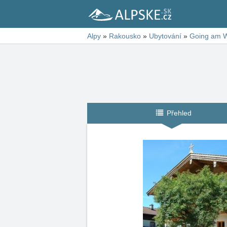
Alpy
»
Rakousko
»
Ubytování
»
Going am W
Přehled