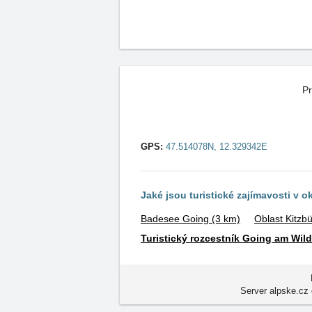
Pr
GPS:
47.514078N, 12.329342E
Jaké jsou turistické zajímavosti v o
Badesee Going
(3 km)
Oblast Kitzb
Turistický rozcestník Going am Wild
Server alpske.cz 