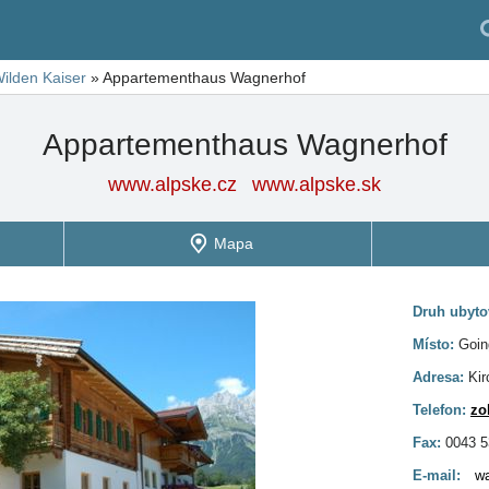
ilden Kaiser
»
Appartementhaus Wagnerhof
Appartementhaus Wagnerhof
www.alpske.cz
www.alpske.sk
Mapa
Druh ubyto
Místo:
Goin
Adresa:
Kir
Telefon:
zo
Fax:
0043 5
E-mail:
wa