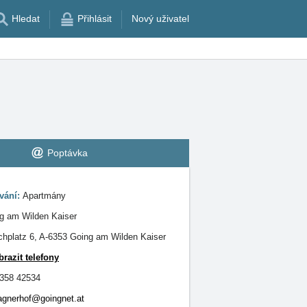
Hledat
Přihlásit
Nový uživatel
Poptávka
vání:
Apartmány
g am Wilden Kaiser
chplatz 6, A-6353 Going am Wilden Kaiser
brazit telefony
358 42534
gnerhof@goingnet.at