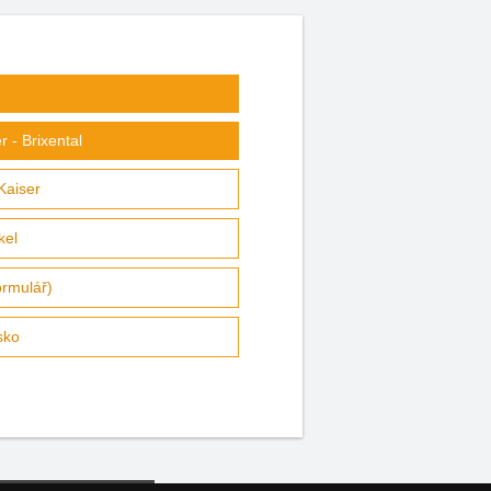
 - Brixental
Kaiser
kel
ormulář)
sko