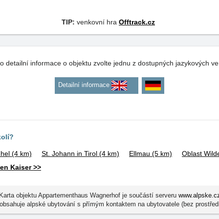
TIP:
venkovní hra
Offtrack.cz
o detailní informace o objektu zvolte jednu z dostupných jazykových ve
Detailní informace
kolí?
ühel
(4 km)
St. Johann in Tirol
(4 km)
Ellmau
(5 km)
Oblast Wilde
en Kaiser >>
Karta objektu Appartementhaus Wagnerhof je součástí serveru
www.alpske.c
obsahuje alpské ubytování s přímým kontaktem na ubytovatele (bez prostřed