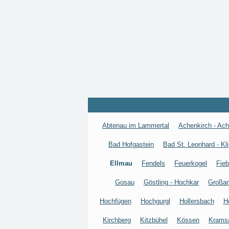
Abtenau im Lammertal
Achenkirch - Ac
Bad Hofgastein
Bad St. Leonhard - Kli
Ellmau
Fendels
Feuerkogel
Fieb
Gosau
Göstling - Hochkar
Großar
Hochfügen
Hochgurgl
Hollersbach
H
Kirchberg
Kitzbühel
Kössen
Krams