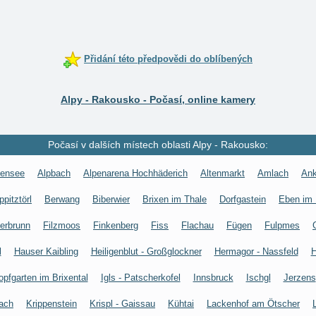
Přidání této předpovědi do oblíbených
Alpy - Rakousko - Počasí, online kamery
Počasí v dalších místech oblasti Alpy - Rakousko:
hensee
Alpbach
Alpenarena Hochhäderich
Altenmarkt
Amlach
Ank
ppitztörl
Berwang
Biberwier
Brixen im Thale
Dorfgastein
Eben im
erbrunn
Filzmoos
Finkenberg
Fiss
Flachau
Fügen
Fulpmes
l
Hauser Kaibling
Heiligenblut - Großglockner
Hermagor - Nassfeld
H
opfgarten im Brixental
Igls - Patscherkofel
Innsbruck
Ischgl
Jerzens
ach
Krippenstein
Krispl - Gaissau
Kühtai
Lackenhof am Ötscher