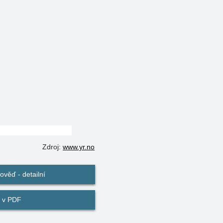
Zdroj:
www.yr.no
věď - detailní
 v PDF