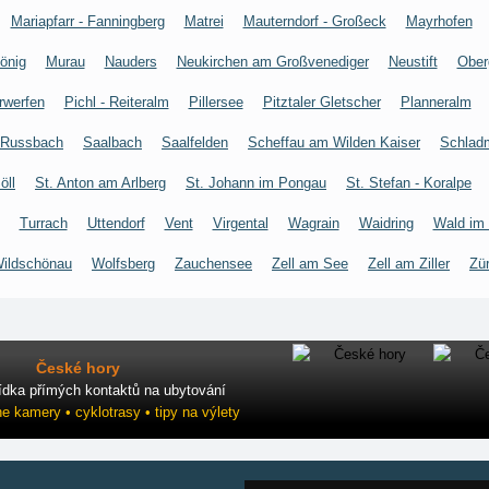
Mariapfarr - Fanningberg
Matrei
Mauterndorf - Großeck
Mayrhofen
önig
Murau
Nauders
Neukirchen am Großvenediger
Neustift
Ober
rwerfen
Pichl - Reiteralm
Pillersee
Pitztaler Gletscher
Planneralm
Russbach
Saalbach
Saalfelden
Scheffau am Wilden Kaiser
Schlad
öll
St. Anton am Arlberg
St. Johann im Pongau
St. Stefan - Koralpe
Turrach
Uttendorf
Vent
Virgental
Wagrain
Waidring
Wald im
ildschönau
Wolfsberg
Zauchensee
Zell am See
Zell am Ziller
Zü
České hory
ídka přímých kontaktů na ubytování
ne kamery • cyklotrasy • tipy na výlety