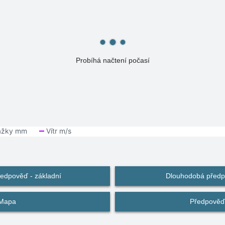
Probíhá načtení počasí
edpověď - základní
Dlouhodobá předpo
Mapa
Předpověď