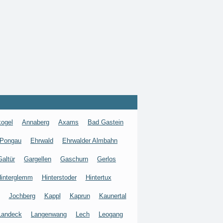
ogel
Annaberg
Axams
Bad Gastein
 Pongau
Ehrwald
Ehrwalder Almbahn
Galtür
Gargellen
Gaschurn
Gerlos
interglemm
Hinterstoder
Hintertux
Jochberg
Kappl
Kaprun
Kaunertal
Landeck
Langenwang
Lech
Leogang