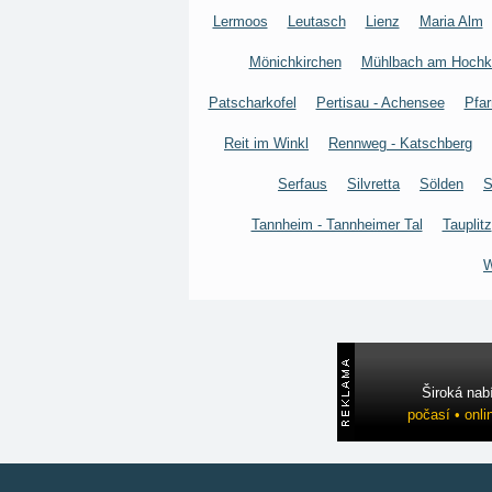
Lermoos
Leutasch
Lienz
Maria Alm
Mönichkirchen
Mühlbach am Hochk
Patscharkofel
Pertisau - Achensee
Pfar
Reit im Winkl
Rennweg - Katschberg
Serfaus
Silvretta
Sölden
S
Tannheim - Tannheimer Tal
Tauplitz
W
Široká nab
počasí • onli