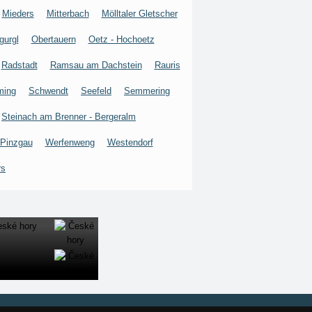
Mieders
Mitterbach
Mölltaler Gletscher
gurgl
Obertauern
Oetz - Hochoetz
Radstadt
Ramsau am Dachstein
Rauris
ming
Schwendt
Seefeld
Semmering
Steinach am Brenner - Bergeralm
 Pinzgau
Werfenweng
Westendorf
rs