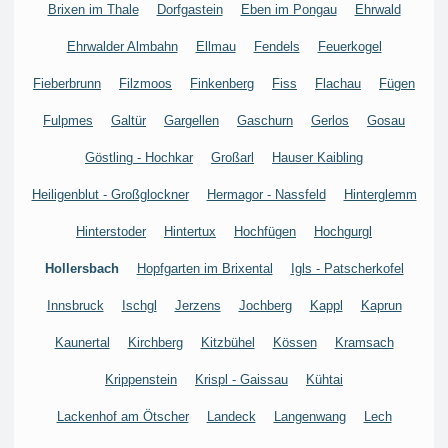
Brixen im Thale
Dorfgastein
Eben im Pongau
Ehrwald
Ehrwalder Almbahn
Ellmau
Fendels
Feuerkogel
Fieberbrunn
Filzmoos
Finkenberg
Fiss
Flachau
Fügen
Fulpmes
Galtür
Gargellen
Gaschurn
Gerlos
Gosau
Göstling - Hochkar
Großarl
Hauser Kaibling
Heiligenblut - Großglockner
Hermagor - Nassfeld
Hinterglemm
Hinterstoder
Hintertux
Hochfügen
Hochgurgl
Hollersbach
Hopfgarten im Brixental
Igls - Patscherkofel
Innsbruck
Ischgl
Jerzens
Jochberg
Kappl
Kaprun
Kaunertal
Kirchberg
Kitzbühel
Kössen
Kramsach
Krippenstein
Krispl - Gaissau
Kühtai
Lackenhof am Ötscher
Landeck
Langenwang
Lech