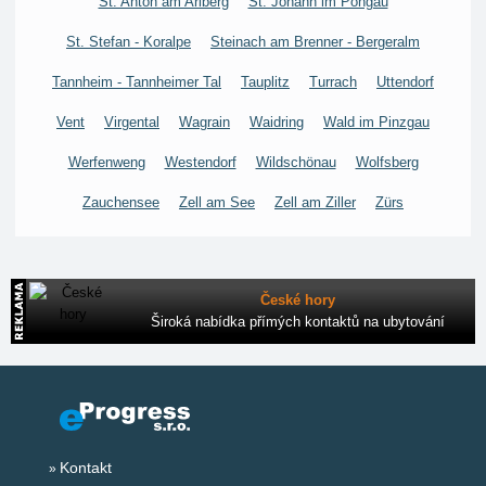
St. Anton am Arlberg
St. Johann im Pongau
St. Stefan - Koralpe
Steinach am Brenner - Bergeralm
Tannheim - Tannheimer Tal
Tauplitz
Turrach
Uttendorf
Vent
Virgental
Wagrain
Waidring
Wald im Pinzgau
Werfenweng
Westendorf
Wildschönau
Wolfsberg
Zauchensee
Zell am See
Zell am Ziller
Zürs
České hory
Široká nabídka přímých kontaktů na ubytování
Kontakt