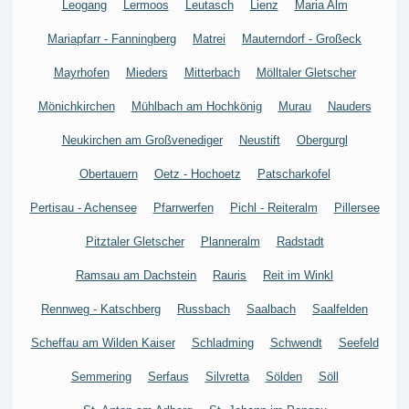
Leogang
Lermoos
Leutasch
Lienz
Maria Alm
Mariapfarr - Fanningberg
Matrei
Mauterndorf - Großeck
Mayrhofen
Mieders
Mitterbach
Mölltaler Gletscher
Mönichkirchen
Mühlbach am Hochkönig
Murau
Nauders
Neukirchen am Großvenediger
Neustift
Obergurgl
Obertauern
Oetz - Hochoetz
Patscharkofel
Pertisau - Achensee
Pfarrwerfen
Pichl - Reiteralm
Pillersee
Pitztaler Gletscher
Planneralm
Radstadt
Ramsau am Dachstein
Rauris
Reit im Winkl
Rennweg - Katschberg
Russbach
Saalbach
Saalfelden
Scheffau am Wilden Kaiser
Schladming
Schwendt
Seefeld
Semmering
Serfaus
Silvretta
Sölden
Söll