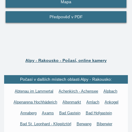
Mapa
Předpověď v PDF
Alpy - Rakousko - Počasí, online kamery
Počasí v dalších místech oblasti Alpy - Rakousko:
Abtenau im Lammertal
Achenkirch - Achensee
Alpbach
Alpenarena Hochhäderich
Altenmarkt
Amlach
Ankogel
Annaberg
Axams
Bad Gastein
Bad Hofgastein
Bad St. Leonhard - Klippitztörl
Berwang
Biberwier