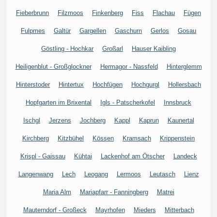
Fieberbrunn
Filzmoos
Finkenberg
Fiss
Flachau
Fügen
Fulpmes
Galtür
Gargellen
Gaschurn
Gerlos
Gosau
Göstling - Hochkar
Großarl
Hauser Kaibling
Heiligenblut - Großglockner
Hermagor - Nassfeld
Hinterglemm
Hinterstoder
Hintertux
Hochfügen
Hochgurgl
Hollersbach
Hopfgarten im Brixental
Igls - Patscherkofel
Innsbruck
Ischgl
Jerzens
Jochberg
Kappl
Kaprun
Kaunertal
Kirchberg
Kitzbühel
Kössen
Kramsach
Krippenstein
Krispl - Gaissau
Kühtai
Lackenhof am Ötscher
Landeck
Langenwang
Lech
Leogang
Lermoos
Leutasch
Lienz
Maria Alm
Mariapfarr - Fanningberg
Matrei
Mauterndorf - Großeck
Mayrhofen
Mieders
Mitterbach