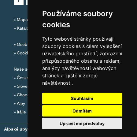
Používáme soubory
Mapa serveru Alpy - Rakousko
cookies
Katalog ubytování
Tyto webové stránky používají
Osobní údaje
soubory cookies s cílem vylepšení
Cookies
uživatelského prostředí, zobrazení
přizpůsobeného obsahu a reklam,
analýzy návštěvnosti webových
Naše servery:
stránek a zjištění zdroje
České hory
návštěvnosti.
Slovenské hory
Chorvatsko
Souhlasím
Alpy
Odmítám
Itálie
Upravit mé předvolby
Alpské ubytování, alpské turistické oblasti, alpské ski areály
-
Copyright © 2010-2026
eProgress s.r.o.