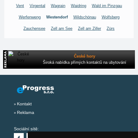
Vent
Virgental
Wagrain
Waidring
Wald im Pinzgau
Werfenweng
Westendorf
Wildschönau
Wolfsberg
Zauchensee
Zell am See
Zell am Ziller
Zürs
České hory
Široká nabídka přímých kontaktů na ubytování
Kontakt
Reklama
Sociální sítě: