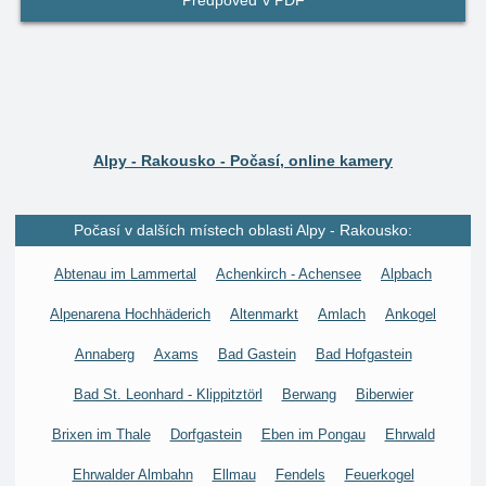
Předpověď v PDF
Alpy - Rakousko - Počasí, online kamery
Počasí v dalších místech oblasti Alpy - Rakousko:
Abtenau im Lammertal
Achenkirch - Achensee
Alpbach
Alpenarena Hochhäderich
Altenmarkt
Amlach
Ankogel
Annaberg
Axams
Bad Gastein
Bad Hofgastein
Bad St. Leonhard - Klippitztörl
Berwang
Biberwier
Brixen im Thale
Dorfgastein
Eben im Pongau
Ehrwald
Ehrwalder Almbahn
Ellmau
Fendels
Feuerkogel