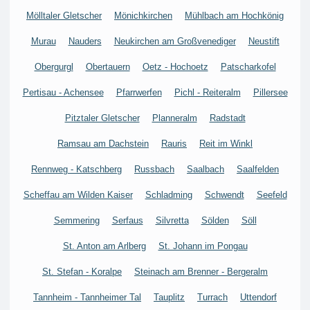
Mölltaler Gletscher
Mönichkirchen
Mühlbach am Hochkönig
Murau
Nauders
Neukirchen am Großvenediger
Neustift
Obergurgl
Obertauern
Oetz - Hochoetz
Patscharkofel
Pertisau - Achensee
Pfarrwerfen
Pichl - Reiteralm
Pillersee
Pitztaler Gletscher
Planneralm
Radstadt
Ramsau am Dachstein
Rauris
Reit im Winkl
Rennweg - Katschberg
Russbach
Saalbach
Saalfelden
Scheffau am Wilden Kaiser
Schladming
Schwendt
Seefeld
Semmering
Serfaus
Silvretta
Sölden
Söll
St. Anton am Arlberg
St. Johann im Pongau
St. Stefan - Koralpe
Steinach am Brenner - Bergeralm
Tannheim - Tannheimer Tal
Tauplitz
Turrach
Uttendorf