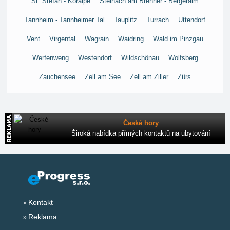
St. Stefan - Koralpe
Steinach am Brenner - Bergeralm
Tannheim - Tannheimer Tal
Tauplitz
Turrach
Uttendorf
Vent
Virgental
Wagrain
Waidring
Wald im Pinzgau
Werfenweng
Westendorf
Wildschönau
Wolfsberg
Zauchensee
Zell am See
Zell am Ziller
Zürs
České hory
Široká nabídka přímých kontaktů na ubytování
Kontakt
Reklama