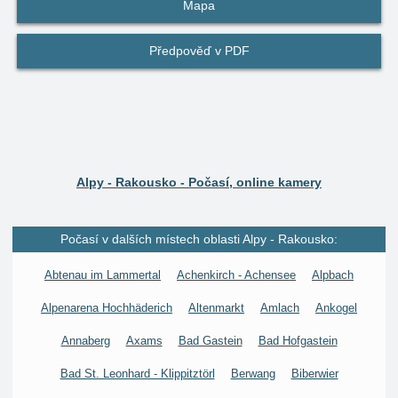
Mapa
Předpověď v PDF
Alpy - Rakousko - Počasí, online kamery
Počasí v dalších místech oblasti Alpy - Rakousko:
Abtenau im Lammertal
Achenkirch - Achensee
Alpbach
Alpenarena Hochhäderich
Altenmarkt
Amlach
Ankogel
Annaberg
Axams
Bad Gastein
Bad Hofgastein
Bad St. Leonhard - Klippitztörl
Berwang
Biberwier