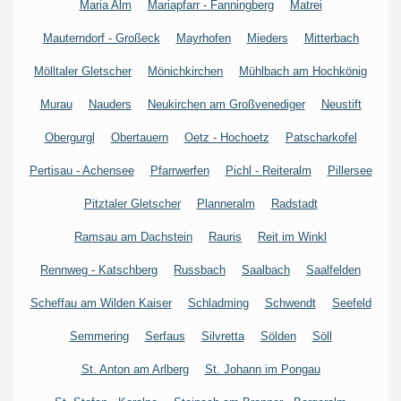
Maria Alm
Mariapfarr - Fanningberg
Matrei
Mauterndorf - Großeck
Mayrhofen
Mieders
Mitterbach
Mölltaler Gletscher
Mönichkirchen
Mühlbach am Hochkönig
Murau
Nauders
Neukirchen am Großvenediger
Neustift
Obergurgl
Obertauern
Oetz - Hochoetz
Patscharkofel
Pertisau - Achensee
Pfarrwerfen
Pichl - Reiteralm
Pillersee
Pitztaler Gletscher
Planneralm
Radstadt
Ramsau am Dachstein
Rauris
Reit im Winkl
Rennweg - Katschberg
Russbach
Saalbach
Saalfelden
Scheffau am Wilden Kaiser
Schladming
Schwendt
Seefeld
Semmering
Serfaus
Silvretta
Sölden
Söll
St. Anton am Arlberg
St. Johann im Pongau