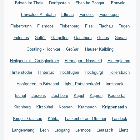
Brixen im Thale
Dorfgastein
Eben im Pongau
Ehrwald
Ehrwalder Almbahn
Ellmau
Fendels
Feuerkogel
Fieberbrunn
Filzmoos
Finkenberg
Fiss
Flachau
Fügen
Fulpmes
Galtür
Gargellen
Gaschurn
Gerlos
Gosau
Göstling - Hochkar
Großarl
Hauser Kaibling
Heiligenblut - Großglockner
Hermagor - Nassfeld
Hinterglemm
Hinterstoder
Hintertux
Hochfügen
Hochgurgl
Hollersbach
Hopfgarten im Brixental
Igls - Patscherkofel
Innsbruck
Ischgl
Jerzens
Jochberg
Kappl
Kaprun
Kaunertal
Kirchberg
Kitzbühel
Kössen
Kramsach
Krippenstein
Krispl - Gaissau
Kühtai
Lackenhof am Ötscher
Landeck
Langenwang
Lech
Leogang
Lermoos
Leutasch
Lienz