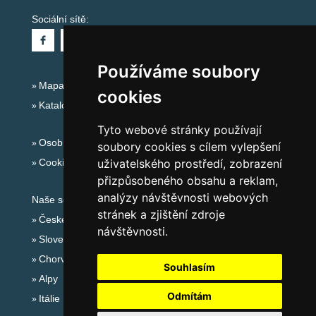
Sociální sítě:
Používáme soubory
Mapa serveru Alpy - Rakousko
cookies
Katalog ubytování
Tyto webové stránky používají
Osobní údaje
soubory cookies s cílem vylepšení
Cookies
uživatelského prostředí, zobrazení
přizpůsobeného obsahu a reklam,
analýzy návštěvnosti webových
Naše servery:
stránek a zjištění zdroje
České hory
návštěvnosti.
Slovenské hory
Chorvatsko
Souhlasím
Alpy
Odmítám
Itálie