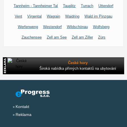
Tannheim - Tannheimer Tal
Tauplitz
Turrach
Uttendorf
Vent
Virgental
Wagrain
Waidring
Wald im Pinzgau
Werfenweng
Westendorf
Wildschönau
Wolfsberg
Zauchensee
Zell am See
Zell am Ziller
Zürs
České hory
Široká nabídka přímých kontaktů na ubytování
Kontakt
Reklama