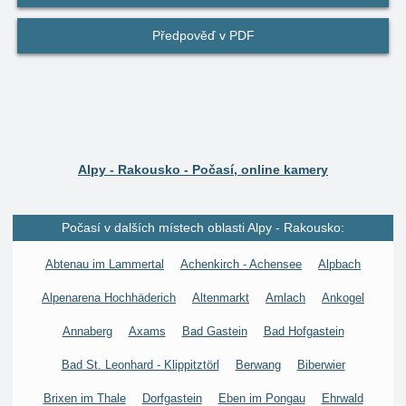
Předpověď v PDF
Alpy - Rakousko - Počasí, online kamery
Počasí v dalších místech oblasti Alpy - Rakousko:
Abtenau im Lammertal
Achenkirch - Achensee
Alpbach
Alpenarena Hochhäderich
Altenmarkt
Amlach
Ankogel
Annaberg
Axams
Bad Gastein
Bad Hofgastein
Bad St. Leonhard - Klippitztörl
Berwang
Biberwier
Brixen im Thale
Dorfgastein
Eben im Pongau
Ehrwald