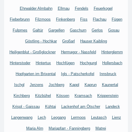
Ehrwalder Almbahn
Ellmau
Fendels
Feuerkogel
Fieberbrunn
Filzmoos
Finkenberg
Fiss
Flachau
Fügen
Fulpmes
Galtür
Gargellen
Gaschurn
Gerlos
Gosau
Göstling - Hochkar
Großarl
Hauser Kaibling
Heiligenblut - Großglockner
Hermagor - Nassfeld
Hinterglemm
Hinterstoder
Hintertux
Hochfügen
Hochgurgl
Hollersbach
Hopfgarten im Brixental
Igls - Patscherkofel
Innsbruck
Ischgl
Jerzens
Jochberg
Kappl
Kaprun
Kaunertal
Kirchberg
Kitzbühel
Kössen
Kramsach
Krippenstein
Krispl - Gaissau
Kühtai
Lackenhof am Ötscher
Landeck
Langenwang
Lech
Leogang
Lermoos
Leutasch
Lienz
Maria Alm
Mariapfarr - Fanningberg
Matrei