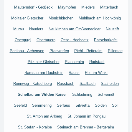
Mauterndorf - Großeck
Mayrhofen
Mieders
Mitterbach
Mölltaler Gletscher
Mönichkirchen
Mühlbach am Hochkönig
Murau
Nauders
Neukirchen am Großvenediger
Neustift
Obergurgl
Obertauern
Oetz - Hochoetz
Patscharkofel
Pertisau - Achensee
Pfarrwerfen
Pichl - Reiteralm
Pillersee
Pitztaler Gletscher
Planneralm
Radstadt
Ramsau am Dachstein
Rauris
Reit im Winkl
Rennweg - Katschberg
Russbach
Saalbach
Saalfelden
Scheffau am Wilden Kaiser
Schladming
Schwendt
Seefeld
Semmering
Serfaus
Silvretta
Sölden
Söll
St. Anton am Arlberg
St. Johann im Pongau
St. Stefan - Koralpe
Steinach am Brenner - Bergeralm