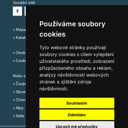
Sociální sítě:
Používáme soubory
Mapa serveru Alpy - Rakousko
cookies
Katalog ubytování
Tyto webové stránky používají
Osobní údaje
soubory cookies s cílem vylepšení
Cookies
uživatelského prostředí, zobrazení
přizpůsobeného obsahu a reklam,
analýzy návštěvnosti webových
Naše servery:
stránek a zjištění zdroje
České hory
návštěvnosti.
Slovenské hory
Chorvatsko
Souhlasím
Alpy
Odmítám
Itálie
Upravit mé předvolby