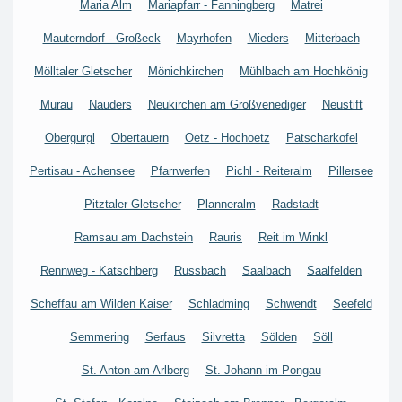
Maria Alm
Mariapfarr - Fanningberg
Matrei
Mauterndorf - Großeck
Mayrhofen
Mieders
Mitterbach
Mölltaler Gletscher
Mönichkirchen
Mühlbach am Hochkönig
Murau
Nauders
Neukirchen am Großvenediger
Neustift
Obergurgl
Obertauern
Oetz - Hochoetz
Patscharkofel
Pertisau - Achensee
Pfarrwerfen
Pichl - Reiteralm
Pillersee
Pitztaler Gletscher
Planneralm
Radstadt
Ramsau am Dachstein
Rauris
Reit im Winkl
Rennweg - Katschberg
Russbach
Saalbach
Saalfelden
Scheffau am Wilden Kaiser
Schladming
Schwendt
Seefeld
Semmering
Serfaus
Silvretta
Sölden
Söll
St. Anton am Arlberg
St. Johann im Pongau