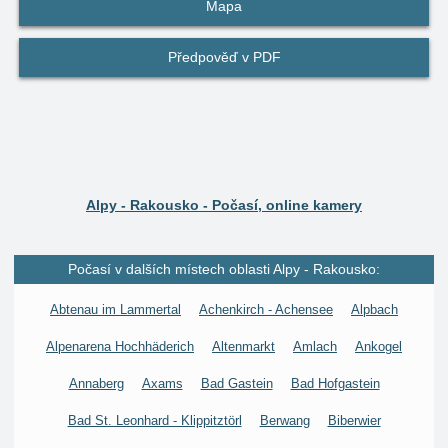
Mapa
Předpověď v PDF
Alpy - Rakousko - Počasí, online kamery
Počasí v dalších místech oblasti Alpy - Rakousko:
Abtenau im Lammertal
Achenkirch - Achensee
Alpbach
Alpenarena Hochhäderich
Altenmarkt
Amlach
Ankogel
Annaberg
Axams
Bad Gastein
Bad Hofgastein
Bad St. Leonhard - Klippitztörl
Berwang
Biberwier