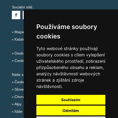
Sociální sítě:
Používáme soubory
Mapa serveru Alpy - Rakousko
cookies
Katalog ubytování
Tyto webové stránky používají
Osobní údaje
soubory cookies s cílem vylepšení
Cookies
uživatelského prostředí, zobrazení
přizpůsobeného obsahu a reklam,
analýzy návštěvnosti webových
Naše servery:
stránek a zjištění zdroje
České hory
návštěvnosti.
Slovenské hory
Chorvatsko
Souhlasím
Alpy
Odmítám
Itálie