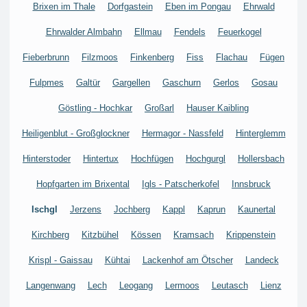
Brixen im Thale
Dorfgastein
Eben im Pongau
Ehrwald
Ehrwalder Almbahn
Ellmau
Fendels
Feuerkogel
Fieberbrunn
Filzmoos
Finkenberg
Fiss
Flachau
Fügen
Fulpmes
Galtür
Gargellen
Gaschurn
Gerlos
Gosau
Göstling - Hochkar
Großarl
Hauser Kaibling
Heiligenblut - Großglockner
Hermagor - Nassfeld
Hinterglemm
Hinterstoder
Hintertux
Hochfügen
Hochgurgl
Hollersbach
Hopfgarten im Brixental
Igls - Patscherkofel
Innsbruck
Ischgl
Jerzens
Jochberg
Kappl
Kaprun
Kaunertal
Kirchberg
Kitzbühel
Kössen
Kramsach
Krippenstein
Krispl - Gaissau
Kühtai
Lackenhof am Ötscher
Landeck
Langenwang
Lech
Leogang
Lermoos
Leutasch
Lienz