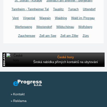
St. Stefan - Koralpe
Steinach am Brenner - Bergeralm
Tannheim - Tannheimer Tal
Tauplitz
Turrach
Uttendorf
Vent
Virgental
Wagrain
Waidring
Wald im Pinzgau
Werfenweng
Westendorf
Wildschönau
Wolfsberg
Zauchensee
Zell am See
Zell am Ziller
Zürs
České hory
Široká nabídka přímých kontaktů na ubytování
Kontakt
Reklama