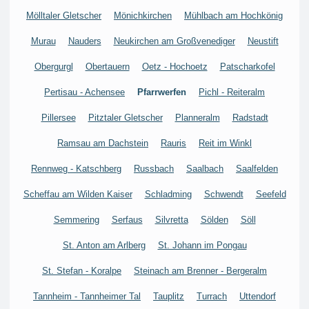
Mölltaler Gletscher
Mönichkirchen
Mühlbach am Hochkönig
Murau
Nauders
Neukirchen am Großvenediger
Neustift
Obergurgl
Obertauern
Oetz - Hochoetz
Patscharkofel
Pertisau - Achensee
Pfarrwerfen
Pichl - Reiteralm
Pillersee
Pitztaler Gletscher
Planneralm
Radstadt
Ramsau am Dachstein
Rauris
Reit im Winkl
Rennweg - Katschberg
Russbach
Saalbach
Saalfelden
Scheffau am Wilden Kaiser
Schladming
Schwendt
Seefeld
Semmering
Serfaus
Silvretta
Sölden
Söll
St. Anton am Arlberg
St. Johann im Pongau
St. Stefan - Koralpe
Steinach am Brenner - Bergeralm
Tannheim - Tannheimer Tal
Tauplitz
Turrach
Uttendorf