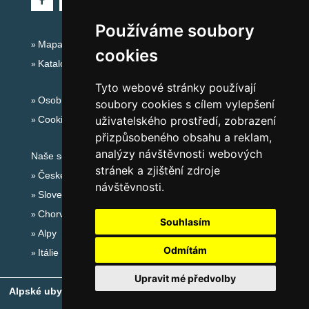
Používáme soubory
Mapa serveru Alpy - Rakousko
cookies
Katalog ubytování
Tyto webové stránky používají
Osobní údaje
soubory cookies s cílem vylepšení
Cookies
uživatelského prostředí, zobrazení
přizpůsobeného obsahu a reklam,
analýzy návštěvnosti webových
Naše servery:
stránek a zjištění zdroje
České hory
návštěvnosti.
Slovenské hory
Chorvatsko
Souhlasím
Alpy
Odmítám
Itálie
Upravit mé předvolby
Alpské ubytování, alpské turistické oblasti, alpské ski areály
-
Copyright © 2010-2026
eProgress s.r.o.