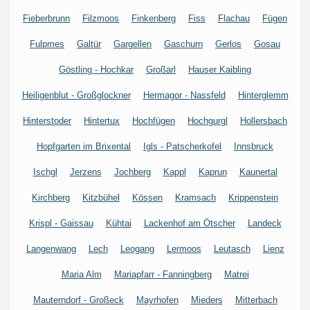
Fieberbrunn
Filzmoos
Finkenberg
Fiss
Flachau
Fügen
Fulpmes
Galtür
Gargellen
Gaschurn
Gerlos
Gosau
Göstling - Hochkar
Großarl
Hauser Kaibling
Heiligenblut - Großglockner
Hermagor - Nassfeld
Hinterglemm
Hinterstoder
Hintertux
Hochfügen
Hochgurgl
Hollersbach
Hopfgarten im Brixental
Igls - Patscherkofel
Innsbruck
Ischgl
Jerzens
Jochberg
Kappl
Kaprun
Kaunertal
Kirchberg
Kitzbühel
Kössen
Kramsach
Krippenstein
Krispl - Gaissau
Kühtai
Lackenhof am Ötscher
Landeck
Langenwang
Lech
Leogang
Lermoos
Leutasch
Lienz
Maria Alm
Mariapfarr - Fanningberg
Matrei
Mauterndorf - Großeck
Mayrhofen
Mieders
Mitterbach