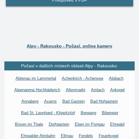
Předpověď v PDF
Alpy - Rakousko - Počasí, online kamery
Počasí v dalších místech oblasti Alpy - Rakousko:
Abtenau im Lammertal
Achenkirch - Achensee
Alpbach
Alpenarena Hochhäderich
Altenmarkt
Amlach
Ankogel
Annaberg
Axams
Bad Gastein
Bad Hofgastein
Bad St. Leonhard - Klippitztörl
Berwang
Biberwier
Brixen im Thale
Dorfgastein
Eben im Pongau
Ehrwald
Ehrwalder Almbahn
Ellmau
Fendels
Feuerkogel