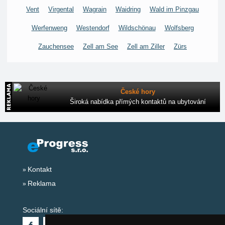
Vent
Virgental
Wagrain
Waidring
Wald im Pinzgau
Werfenweng
Westendorf
Wildschönau
Wolfsberg
Zauchensee
Zell am See
Zell am Ziller
Zürs
České hory
Široká nabídka přímých kontaktů na ubytování
Kontakt
Reklama
Sociální sítě: