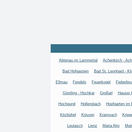
Abtenau im Lammertal
Achenkirch - Ac
Bad Hofgastein
Bad St. Leonhard - Kli
Ellmau
Fendels
Feuerkogel
Fieberbr
Göstling - Hochkar
Großarl
Hauser 
Hochgurgl
Hollersbach
Hopfgarten im 
Kitzbühel
Kössen
Kramsach
Kripp
Leutasch
Lienz
Maria Alm
Mari