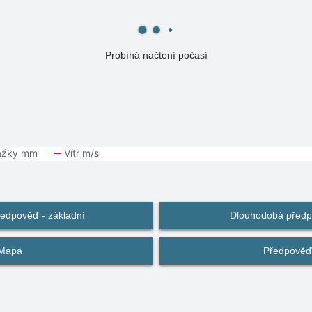
Probíhá načtení počasí
edpověď - základní
Dlouhodobá předpo
Mapa
Předpověď