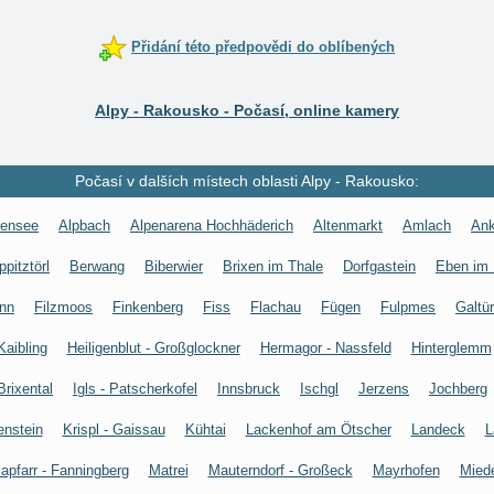
Přidání této předpovědi do oblíbených
Alpy - Rakousko - Počasí, online kamery
Počasí v dalších místech oblasti Alpy - Rakousko:
hensee
Alpbach
Alpenarena Hochhäderich
Altenmarkt
Amlach
Ank
ppitztörl
Berwang
Biberwier
Brixen im Thale
Dorfgastein
Eben im
unn
Filzmoos
Finkenberg
Fiss
Flachau
Fügen
Fulpmes
Galtür
Kaibling
Heiligenblut - Großglockner
Hermagor - Nassfeld
Hinterglemm
Brixental
Igls - Patscherkofel
Innsbruck
Ischgl
Jerzens
Jochberg
enstein
Krispl - Gaissau
Kühtai
Lackenhof am Ötscher
Landeck
L
apfarr - Fanningberg
Matrei
Mauterndorf - Großeck
Mayrhofen
Mied