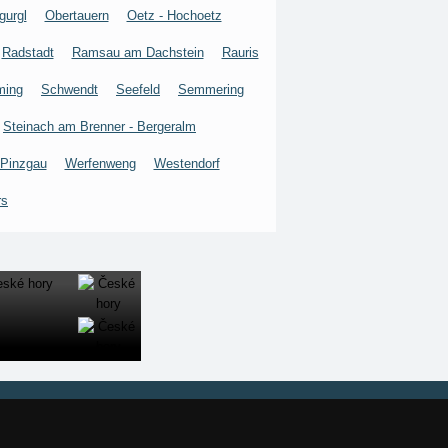
gurgl
Obertauern
Oetz - Hochoetz
Radstadt
Ramsau am Dachstein
Rauris
ming
Schwendt
Seefeld
Semmering
Steinach am Brenner - Bergeralm
 Pinzgau
Werfenweng
Westendorf
rs
Naše servery:
České hory