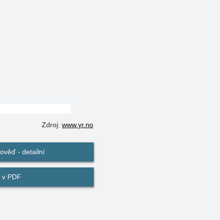
Zdroj:
www.yr.no
věď - detailní
 v PDF