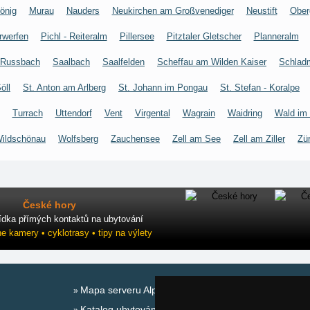
önig
Murau
Nauders
Neukirchen am Großvenediger
Neustift
Ober
rwerfen
Pichl - Reiteralm
Pillersee
Pitztaler Gletscher
Planneralm
Russbach
Saalbach
Saalfelden
Scheffau am Wilden Kaiser
Schlad
öll
St. Anton am Arlberg
St. Johann im Pongau
St. Stefan - Koralpe
Turrach
Uttendorf
Vent
Virgental
Wagrain
Waidring
Wald im
ildschönau
Wolfsberg
Zauchensee
Zell am See
Zell am Ziller
Zü
České hory
ídka přímých kontaktů na ubytování
ne kamery • cyklotrasy • tipy na výlety
Mapa serveru Alpy - Rakousko
Katalog ubytování