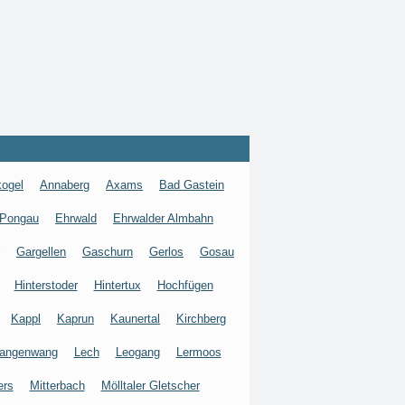
ogel
Annaberg
Axams
Bad Gastein
 Pongau
Ehrwald
Ehrwalder Almbahn
Gargellen
Gaschurn
Gerlos
Gosau
Hinterstoder
Hintertux
Hochfügen
Kappl
Kaprun
Kaunertal
Kirchberg
angenwang
Lech
Leogang
Lermoos
ers
Mitterbach
Mölltaler Gletscher