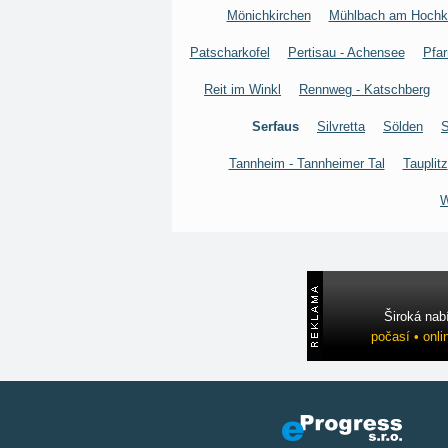
Mönichkirchen
Mühlbach am Hochk
Patscharkofel
Pertisau - Achensee
Pfar
Reit im Winkl
Rennweg - Katschberg
Serfaus
Silvretta
Sölden
S
Tannheim - Tannheimer Tal
Tauplitz
W
Široká nab
počasí • onli