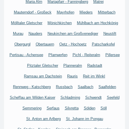
Maria Alm
Mariapfarr - Fanningberg
Matrei
Mauterndorf - Großeck
Mayrhofen
Mieders
Mitterbach
Mölltaler Gletscher
Mönichkirchen
Mühlbach am Hochkönig
Murau
Nauders
Neukirchen am Großvenediger
Neustift
Obergurgl
Obertauern
Oetz - Hochoetz
Patscharkofel
Pertisau - Achensee
Pfarrwerfen
Pichl - Reiteralm
Pillersee
Pitztaler Gletscher
Planneralm
Radstadt
Ramsau am Dachstein
Rauris
Reit im Winkl
Rennweg - Katschberg
Russbach
Saalbach
Saalfelden
Scheffau am Wilden Kaiser
Schladming
Schwendt
Seefeld
Semmering
Serfaus
Silvretta
Sölden
Söll
St. Anton am Arlberg
St. Johann im Pongau