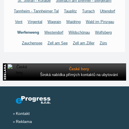
St. Stefan - Koralpe
Steinach am Brenner - Bergeralm
Tannheim - Tannheimer Tal
Tauplitz
Turrach
Uttendorf
Vent
Virgental
Wagrain
Waidring
Wald im Pinzgau
Werfenweng
Westendorf
Wildschönau
Wolfsberg
Zauchensee
Zell am See
Zell am Ziller
Zürs
České hory
Široká nabídka přímých kontaktů na ubytování
Kontakt
Reklama