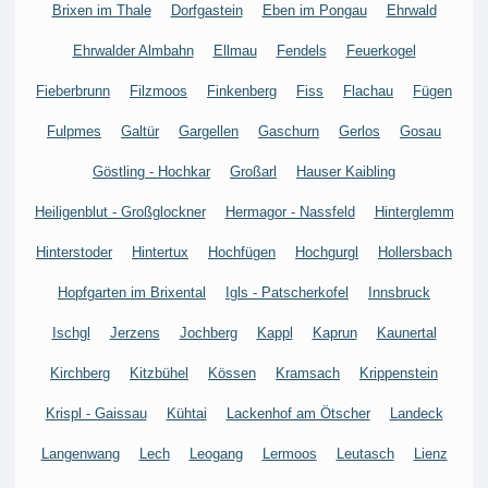
Brixen im Thale
Dorfgastein
Eben im Pongau
Ehrwald
Ehrwalder Almbahn
Ellmau
Fendels
Feuerkogel
Fieberbrunn
Filzmoos
Finkenberg
Fiss
Flachau
Fügen
Fulpmes
Galtür
Gargellen
Gaschurn
Gerlos
Gosau
Göstling - Hochkar
Großarl
Hauser Kaibling
Heiligenblut - Großglockner
Hermagor - Nassfeld
Hinterglemm
Hinterstoder
Hintertux
Hochfügen
Hochgurgl
Hollersbach
Hopfgarten im Brixental
Igls - Patscherkofel
Innsbruck
Ischgl
Jerzens
Jochberg
Kappl
Kaprun
Kaunertal
Kirchberg
Kitzbühel
Kössen
Kramsach
Krippenstein
Krispl - Gaissau
Kühtai
Lackenhof am Ötscher
Landeck
Langenwang
Lech
Leogang
Lermoos
Leutasch
Lienz