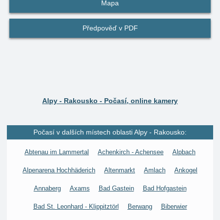
Mapa
Předpověď v PDF
Alpy - Rakousko - Počasí, online kamery
Počasí v dalších místech oblasti Alpy - Rakousko:
Abtenau im Lammertal
Achenkirch - Achensee
Alpbach
Alpenarena Hochhäderich
Altenmarkt
Amlach
Ankogel
Annaberg
Axams
Bad Gastein
Bad Hofgastein
Bad St. Leonhard - Klippitztörl
Berwang
Biberwier