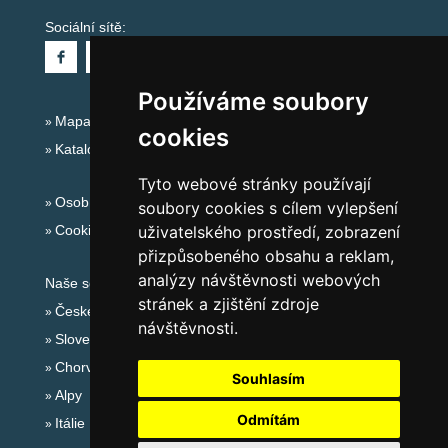
Sociální sítě:
Používáme soubory
Mapa serveru Alpy - Rakousko
cookies
Katalog ubytování
Tyto webové stránky používají
Osobní údaje
soubory cookies s cílem vylepšení
Cookies
uživatelského prostředí, zobrazení
přizpůsobeného obsahu a reklam,
analýzy návštěvnosti webových
Naše servery:
stránek a zjištění zdroje
České hory
návštěvnosti.
Slovenské hory
Chorvatsko
Souhlasím
Alpy
Odmítám
Itálie