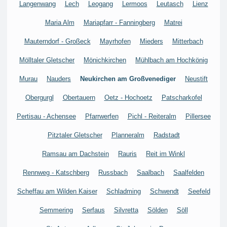
Langenwang
Lech
Leogang
Lermoos
Leutasch
Lienz
Maria Alm
Mariapfarr - Fanningberg
Matrei
Mauterndorf - Großeck
Mayrhofen
Mieders
Mitterbach
Mölltaler Gletscher
Mönichkirchen
Mühlbach am Hochkönig
Murau
Nauders
Neukirchen am Großvenediger
Neustift
Obergurgl
Obertauern
Oetz - Hochoetz
Patscharkofel
Pertisau - Achensee
Pfarrwerfen
Pichl - Reiteralm
Pillersee
Pitztaler Gletscher
Planneralm
Radstadt
Ramsau am Dachstein
Rauris
Reit im Winkl
Rennweg - Katschberg
Russbach
Saalbach
Saalfelden
Scheffau am Wilden Kaiser
Schladming
Schwendt
Seefeld
Semmering
Serfaus
Silvretta
Sölden
Söll