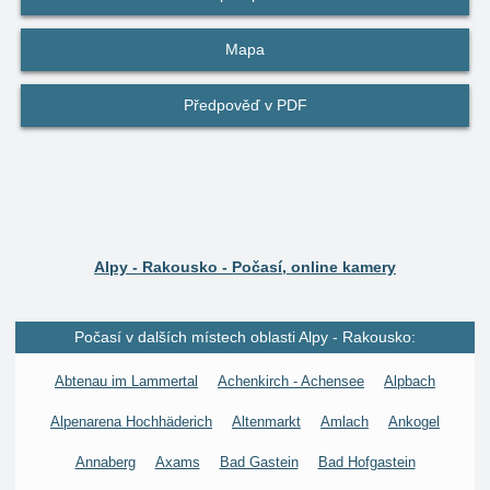
Mapa
Předpověď v PDF
Alpy - Rakousko - Počasí, online kamery
Počasí v dalších místech oblasti Alpy - Rakousko:
Abtenau im Lammertal
Achenkirch - Achensee
Alpbach
Alpenarena Hochhäderich
Altenmarkt
Amlach
Ankogel
Annaberg
Axams
Bad Gastein
Bad Hofgastein