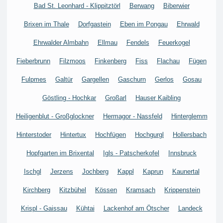
Bad St. Leonhard - Klippitztörl
Berwang
Biberwier
Brixen im Thale
Dorfgastein
Eben im Pongau
Ehrwald
Ehrwalder Almbahn
Ellmau
Fendels
Feuerkogel
Fieberbrunn
Filzmoos
Finkenberg
Fiss
Flachau
Fügen
Fulpmes
Galtür
Gargellen
Gaschurn
Gerlos
Gosau
Göstling - Hochkar
Großarl
Hauser Kaibling
Heiligenblut - Großglockner
Hermagor - Nassfeld
Hinterglemm
Hinterstoder
Hintertux
Hochfügen
Hochgurgl
Hollersbach
Hopfgarten im Brixental
Igls - Patscherkofel
Innsbruck
Ischgl
Jerzens
Jochberg
Kappl
Kaprun
Kaunertal
Kirchberg
Kitzbühel
Kössen
Kramsach
Krippenstein
Krispl - Gaissau
Kühtai
Lackenhof am Ötscher
Landeck