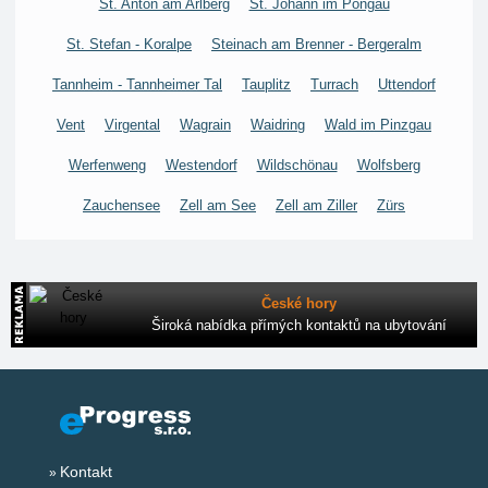
St. Anton am Arlberg
St. Johann im Pongau
St. Stefan - Koralpe
Steinach am Brenner - Bergeralm
Tannheim - Tannheimer Tal
Tauplitz
Turrach
Uttendorf
Vent
Virgental
Wagrain
Waidring
Wald im Pinzgau
Werfenweng
Westendorf
Wildschönau
Wolfsberg
Zauchensee
Zell am See
Zell am Ziller
Zürs
České hory
Široká nabídka přímých kontaktů na ubytování
Kontakt