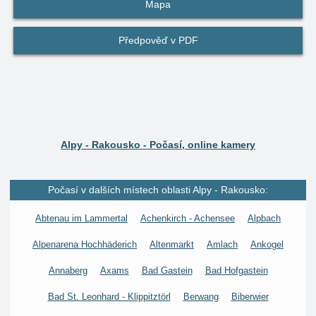
Mapa
Předpověď v PDF
Alpy - Rakousko - Počasí, online kamery
Počasí v dalších místech oblasti Alpy - Rakousko:
Abtenau im Lammertal
Achenkirch - Achensee
Alpbach
Alpenarena Hochhäderich
Altenmarkt
Amlach
Ankogel
Annaberg
Axams
Bad Gastein
Bad Hofgastein
Bad St. Leonhard - Klippitztörl
Berwang
Biberwier