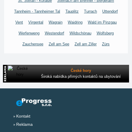
St. Stefan - Koralpe
Steinach am Brenner - Bergeralm
Tannheim - Tannheimer Tal
Tauplitz
Turrach
Uttendorf
Vent
Virgental
Wagrain
Waidring
Wald im Pinzgau
Werfenweng
Westendorf
Wildschönau
Wolfsberg
Zauchensee
Zell am See
Zell am Ziller
Zürs
České hory
Široká nabídka přímých kontaktů na ubytování
Kontakt
Reklama