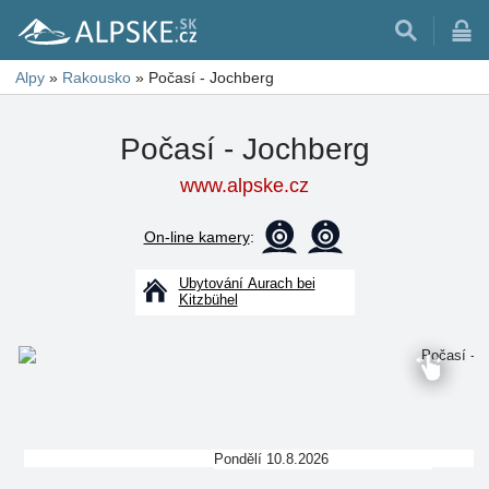
Alpy
»
Rakousko
»
Počasí - Jochberg
Počasí - Jochberg
www.alpske.cz
On-line kamery
:
Ubytování Aurach bei
Kitzbühel
Pondělí 10.8.2026