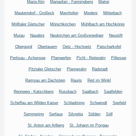
Maria Alm
Mariapfarr - Fanningberg
Matrei
Mauterndorf - Großeck
Mayrhofen
Mieders
Mitterbach
Mölltaler Gletscher
Mönichkirchen
Mühlbach am Hochkönig
Murau
Nauders
Neukirchen am Großvenediger
Neustift
Obergurgl
Obertauern
Oetz - Hochoetz
Patscharkofel
Pertisau - Achensee
Pfarrwerfen
Pichl - Reiteralm
Pillersee
Pitztaler Gletscher
Planneralm
Radstadt
Ramsau am Dachstein
Rauris
Reit im Winkl
Rennweg - Katschberg
Russbach
Saalbach
Saalfelden
Scheffau am Wilden Kaiser
Schladming
Schwendt
Seefeld
Semmering
Serfaus
Silvretta
Sölden
Söll
St. Anton am Arlberg
St. Johann im Pongau