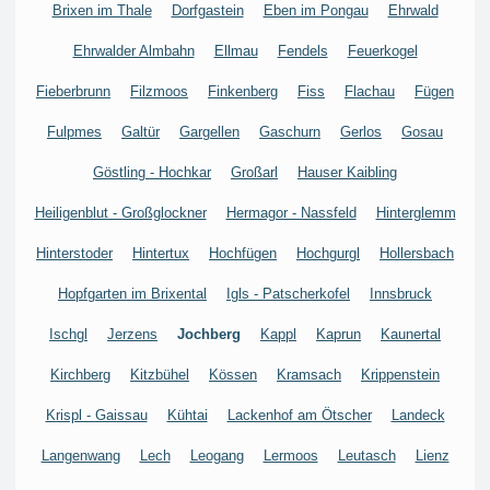
Brixen im Thale
Dorfgastein
Eben im Pongau
Ehrwald
Ehrwalder Almbahn
Ellmau
Fendels
Feuerkogel
Fieberbrunn
Filzmoos
Finkenberg
Fiss
Flachau
Fügen
Fulpmes
Galtür
Gargellen
Gaschurn
Gerlos
Gosau
Göstling - Hochkar
Großarl
Hauser Kaibling
Heiligenblut - Großglockner
Hermagor - Nassfeld
Hinterglemm
Hinterstoder
Hintertux
Hochfügen
Hochgurgl
Hollersbach
Hopfgarten im Brixental
Igls - Patscherkofel
Innsbruck
Ischgl
Jerzens
Jochberg
Kappl
Kaprun
Kaunertal
Kirchberg
Kitzbühel
Kössen
Kramsach
Krippenstein
Krispl - Gaissau
Kühtai
Lackenhof am Ötscher
Landeck
Langenwang
Lech
Leogang
Lermoos
Leutasch
Lienz