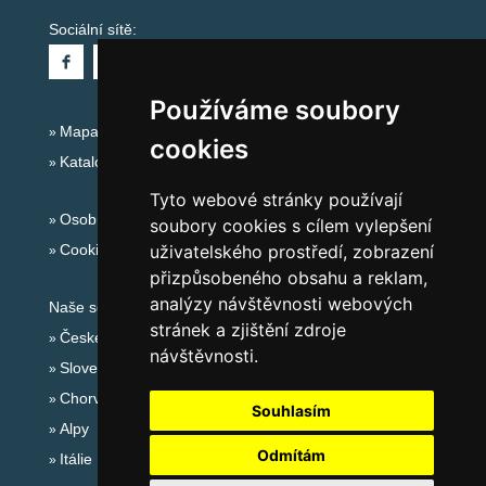
Sociální sítě:
Používáme soubory
Mapa serveru Alpy - Rakousko
cookies
Katalog ubytování
Tyto webové stránky používají
Osobní údaje
soubory cookies s cílem vylepšení
Cookies
uživatelského prostředí, zobrazení
přizpůsobeného obsahu a reklam,
analýzy návštěvnosti webových
Naše servery:
stránek a zjištění zdroje
České hory
návštěvnosti.
Slovenské hory
Chorvatsko
Souhlasím
Alpy
Odmítám
Itálie