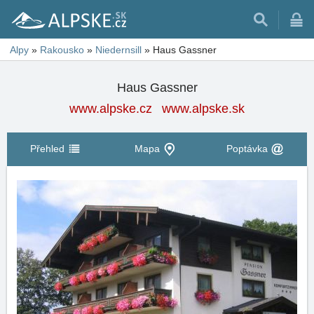
Alpy
»
Rakousko
»
Niedernsill
»
Haus Gassner
Haus Gassner
www.alpske.cz
www.alpske.sk
Přehled
Mapa
Poptávka