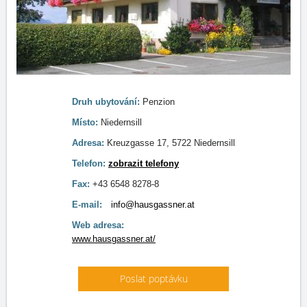
Druh ubytování:
Penzion
Místo:
Niedernsill
Adresa:
Kreuzgasse 17, 5722 Niedernsill
Telefon:
zobrazit telefony
Fax:
+43 6548 8278-8
E-mail:
info@hausgassner.at
Web adresa:
www.hausgassner.at/
Poslat poptávku