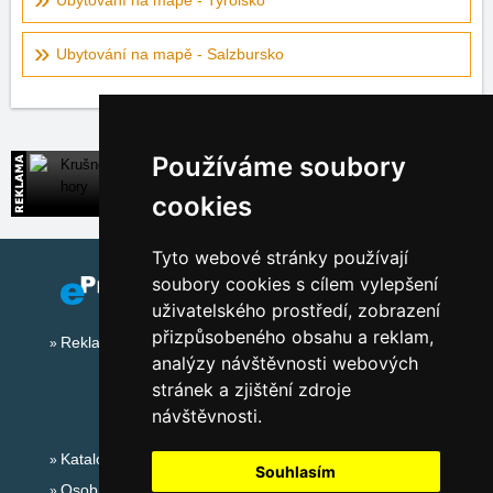
Ubytování na mapě - Tyrolsko
Ubytování na mapě - Salzbursko
Používáme soubory
Krušné hory
Široká nabídka přímých kontaktů na ubytování
cookies
Tyto webové stránky používají
soubory cookies s cílem vylepšení
uživatelského prostředí, zobrazení
přizpůsobeného obsahu a reklam,
Reklama na tomto serveru
analýzy návštěvnosti webových
stránek a zjištění zdroje
návštěvnosti.
Katalog ubytování
Souhlasím
Osobní údaje