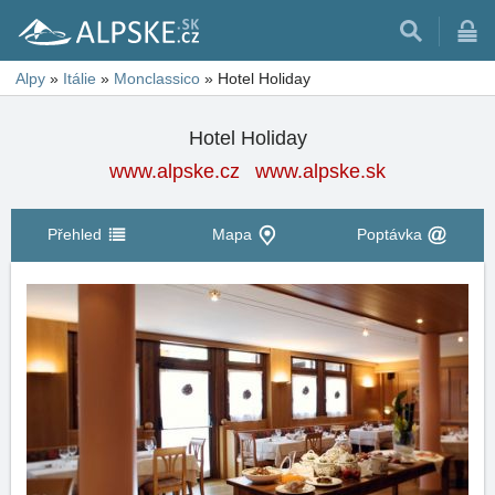
Alpy
»
Itálie
»
Monclassico
»
Hotel Holiday
Hotel Holiday
www.alpske.cz
www.alpske.sk
Přehled
Mapa
Poptávka