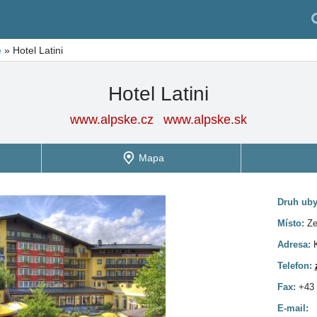
e
»
Hotel Latini
Hotel Latini
www.alpske.cz
www.alpske.sk
Mapa
Druh uby
Místo:
Ze
Adresa:
Telefon:
Fax:
+43 
E-mail: