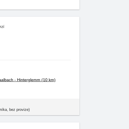
rzí
aalbach - Hinterglemm
(10 km)
níka, bez provize)