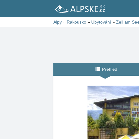
Alpy
»
Rakousko
»
Ubytování
»
Zell am Se
Přehled