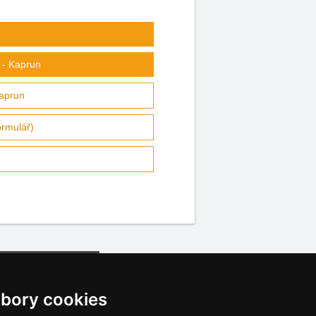
 - Kaprun
Kaprun
ormulář)
o
bory cookies