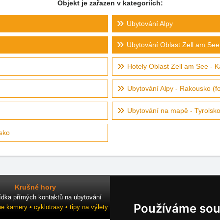
Objekt je zařazen v kategoriích:
Ubytování Alpy
Ubytování Oblast Zell am See
Hotely Oblast Zell am See - 
Ubytování Alpy - Rakousko (f
Ubytování na mapě - Tyrolsk
sko
Krušné hory
ídka přímých kontaktů na ubytování
Používáme sou
ne kamery • cyklotrasy • tipy na výlety