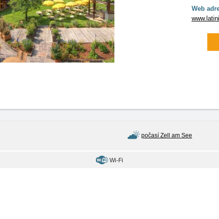
Web adre
www.latini
počasí Zell am See
Wi-Fi