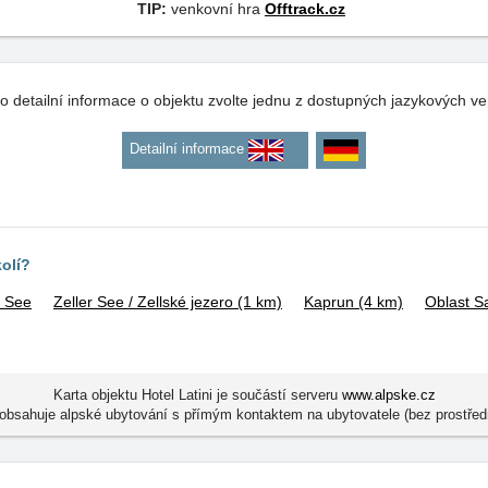
TIP:
venkovní hra
Offtrack.cz
o detailní informace o objektu zvolte jednu z dostupných jazykových ve
Detailní informace
kolí?
m See
Zeller See / Zellské jezero
(1 km)
Kaprun
(4 km)
Oblast S
Karta objektu Hotel Latini je součástí serveru
www.alpske.cz
obsahuje alpské ubytování s přímým kontaktem na ubytovatele (bez prostřed