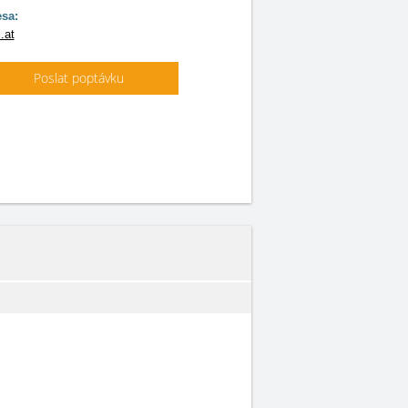
sa:
.at
Poslat poptávku