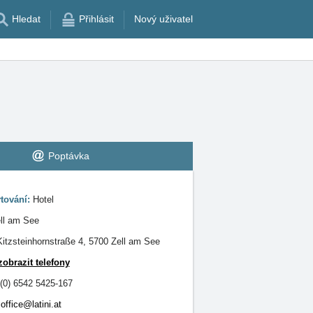
Hledat
Přihlásit
Nový uživatel
Poptávka
tování:
Hotel
ll am See
Kitzsteinhornstraße 4, 5700 Zell am See
zobrazit telefony
(0) 6542 5425-167
office@latini.at