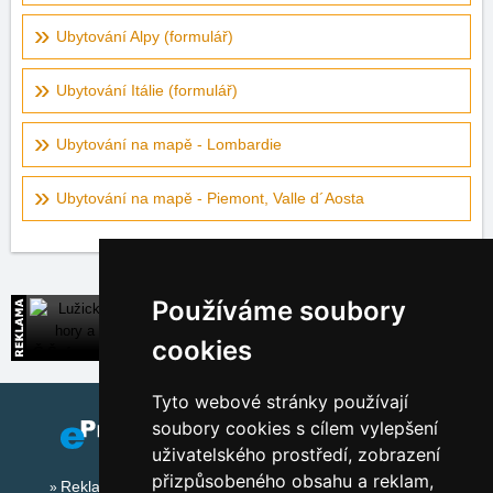
Ubytování Alpy (formulář)
Ubytování Itálie (formulář)
Ubytování na mapě - Lombardie
Ubytování na mapě - Piemont, Valle d´Aosta
Používáme soubory
Lužické hory a Č.Švýcarsko
Široká nabídka přímých kontaktů na ubytování
cookies
Tyto webové stránky používají
soubory cookies s cílem vylepšení
uživatelského prostředí, zobrazení
přizpůsobeného obsahu a reklam,
Reklama na tomto serveru