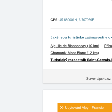
GPS:
45.880001N, 6.707969E
Jaké jsou turistické zajímavosti v o
Aiguille de Bionnassay
(10 km)
Přír
Chamonix-Mont-Blanc
(12 km)
Turistický rozcestník Saint-Gervais-
Server alpske.cz 
Ubytování Alpy - Francie