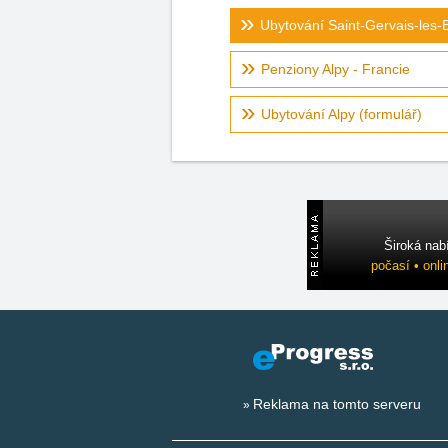
Ubytování Saint-Gervais-les-
Penziony Alpy - Francie
Ubytování Alpy (formulář)
Široká nab
počasí • onli
Reklama na tomto serveru