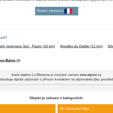
Detailní informace
kolí?
odní rezervace Sixt - Passy
(10 km)
Aiguilles du Diable
(11 km)
Dô
les-Bains >>
Karta objektu La Melusine je součástí serveru
www.alpske.cz
obsahuje alpské ubytování s přímým kontaktem na ubytovatele (bez prostřed
Objekt je zařazen v kategoriích:
Ubytování Alpy