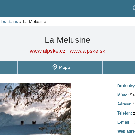
-les-Bains
»
La Melusine
La Melusine
www.alpske.cz
www.alpske.sk
Mapa
Druh uby
Místo:
Sa
Adresa:
4
Telefon:
z
E-mail:
Web adre