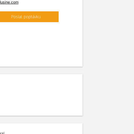
lusine.com
Poslat poptávku
rzí