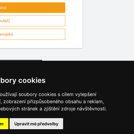
ains
mulář)
avojsko
bory cookies
užívají soubory cookies s cílem vylepšení
í, zobrazení přizpůsobeného obsahu a reklam,
Katalog ubytování
ebových stránek a zjištění zdroje návštěvnosti.
Osobní údaje
Cookies
ám
Upravit mé předvolby