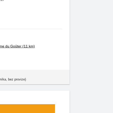
me du Goûter
(11 km)
níka, bez provize)