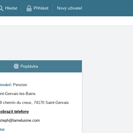
Hledat
Přihlásit
Nový uživatel
Poptávka
tování:
Penzion
int-Gervais-les-Bains
9 chemin du creux, 74170 Saint-Gervais
obrazit telefony
steph@lamelusine.com
sa: