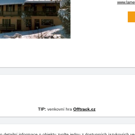
www.lame
TIP:
venkovní hra
Offtrack.cz
o detailní informace o objektu zvolte jednu z dostupných jazykových ve