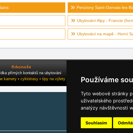
Bains
Penziony Saint-Gervais-les-B
Ubytování Alpy - Francie (for
Ubytování na mapě - Horní S
Krkonoše
ídka přímých kontaktů na ubytování
Používáme sou
ne kamery • cyklotrasy • tipy na výlety
Tyto webové stránky po
uživatelského prostřed
analýzy návštěvnosti w
Souhlasím
Odmít