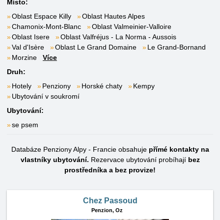
Místo:
Oblast Espace Killy
Oblast Hautes Alpes
Chamonix-Mont-Blanc
Oblast Valmeinier-Valloire
Oblast Isere
Oblast Valfréjus - La Norma - Aussois
Val d'Isère
Oblast Le Grand Domaine
Le Grand-Bornand
Morzine
Více
Druh:
Hotely
Penziony
Horské chaty
Kempy
Ubytování v soukromí
Ubytování:
se psem
Databáze Penziony Alpy - Francie obsahuje
přímé kontakty na
vlastníky ubytování.
Rezervace ubytování probíhají
bez
prostředníka a bez provize!
Chez Passoud
Penzion,
Oz