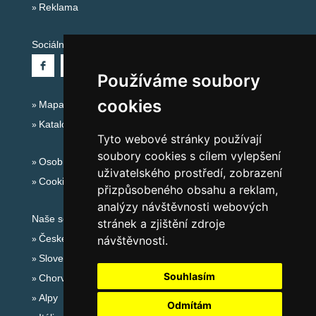
Reklama
Sociální sítě:
Používáme soubory
cookies
Mapa serveru Alpy - Francie
Katalog ubytování
Tyto webové stránky používají
soubory cookies s cílem vylepšení
Osobní údaje
uživatelského prostředí, zobrazení
Cookies
přizpůsobeného obsahu a reklam,
analýzy návštěvnosti webových
Naše servery:
stránek a zjištění zdroje
České hory
návštěvnosti.
Slovenské hory
Souhlasím
Chorvatsko
Alpy
Odmítám