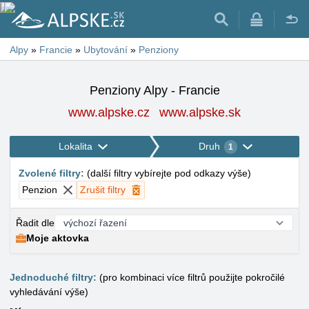
Alpy
»
Francie
»
Ubytování
»
Penziony
Penziony Alpy - Francie
www.alpske.cz
www.alpske.sk
Lokalita
Druh
1
Zvolené filtry
:
(
další filtry vybírejte pod odkazy výše
)
Penzion
Zrušit filtry
Řadit dle
Moje aktovka
Jednoduché filtry:
(pro kombinaci více filtrů použijte pokročilé
vyhledávání výše)