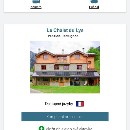
Kamera
Počasí
Le Chalet du Lys
Penzion,
Termignon
Dostupné jazyky:
Kompletní prezentace
Vložit objekt do své aktovky