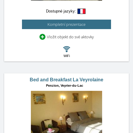
Dostupné jazyky:
Kompletní prezentace
Vložit objekt do své aktovky
WiFi
Bed and Breakfast La Veyrolaine
Penzion,
Veyrier-du-Lac