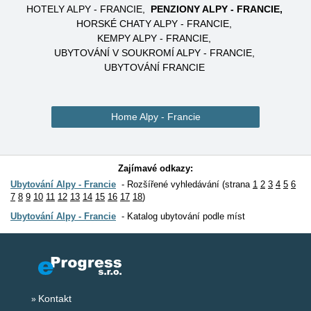
HOTELY ALPY - FRANCIE
PENZIONY ALPY - FRANCIE
HORSKÉ CHATY ALPY - FRANCIE
KEMPY ALPY - FRANCIE
UBYTOVÁNÍ V SOUKROMÍ ALPY - FRANCIE
UBYTOVÁNÍ FRANCIE
Home Alpy - Francie
Zajímavé odkazy:
Ubytování Alpy - Francie
Rozšířené vyhledávání (strana
1
2
3
4
5
6
7
8
9
10
11
12
13
14
15
16
17
18
)
Ubytování Alpy - Francie
Katalog ubytování podle míst
Kontakt