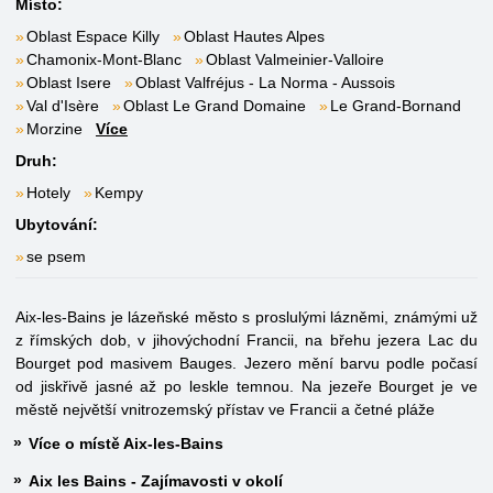
Místo:
Oblast Espace Killy
Oblast Hautes Alpes
Chamonix-Mont-Blanc
Oblast Valmeinier-Valloire
Oblast Isere
Oblast Valfréjus - La Norma - Aussois
Val d'Isère
Oblast Le Grand Domaine
Le Grand-Bornand
Morzine
Více
Druh:
Hotely
Kempy
Ubytování:
se psem
Aix-les-Bains je lázeňské město s proslulými lázněmi, známými už
z římských dob, v jihovýchodní Francii, na břehu jezera Lac du
Bourget pod masivem Bauges. Jezero mění barvu podle počasí
od jiskřivě jasné až po leskle temnou. Na jezeře Bourget je ve
městě největší vnitrozemský přístav ve Francii a četné pláže
Více o místě Aix-les-Bains
Aix les Bains - Zajímavosti v okolí