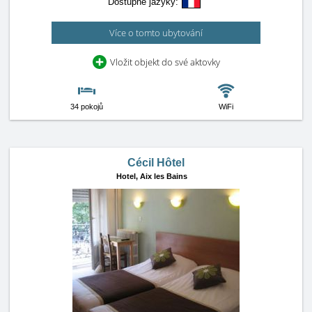
Dostupné jazyky:
Více o tomto ubytování
Vložit objekt do své aktovky
34 pokojů
WiFi
Cécil Hôtel
Hotel,
Aix les Bains