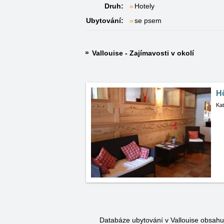
Druh:
Hotely
Ubytování:
se psem
Vallouise - Zajímavosti v okolí
H
Kat
Databáze ubytování v Vallouise obsah