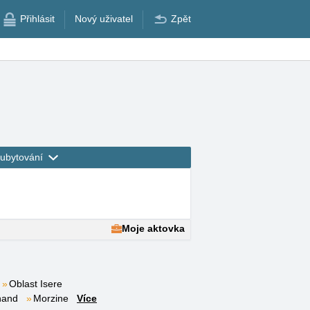
Přihlásit
Nový uživatel
Zpět
ubytování
Moje aktovka
Oblast Isere
nand
Morzine
Více