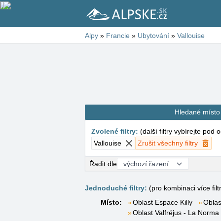
Alpy
»
Francie
»
Ubytování
»
Vallouise
Hledané místo
Zvolené filtry
:
(
další filtry vybírejte pod
Vallouise
Zrušit všechny filtry
Řadit dle
Jednoduché filtry:
(pro kombinaci více filt
Místo:
Oblast Espace Killy
Oblas
Oblast Valfréjus - La Norma 