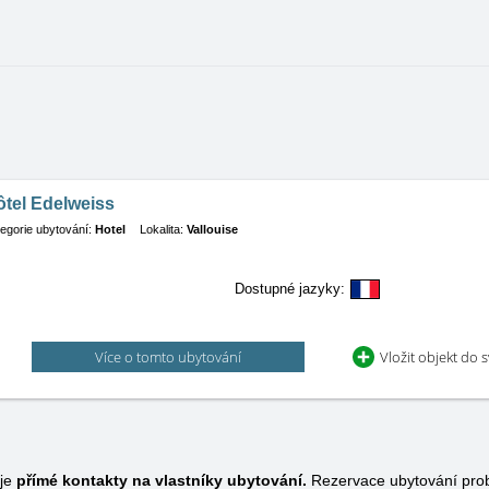
ôtel Edelweiss
egorie ubytování:
Hotel
Lokalita:
Vallouise
Dostupné jazyky:
Více o tomto ubytování
Vložit objekt do 
uje
přímé kontakty na vlastníky ubytování.
Rezervace ubytování pro