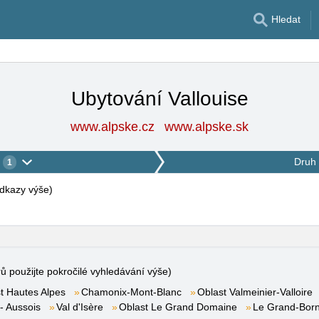
Hledat
Ubytování Vallouise
www.alpske.cz
www.alpske.sk
Druh 
1
 odkazy výše
)
rů použijte pokročilé vyhledávání výše)
t Hautes Alpes
Chamonix-Mont-Blanc
Oblast Valmeinier-Valloire
- Aussois
Val d'Isère
Oblast Le Grand Domaine
Le Grand-Bor