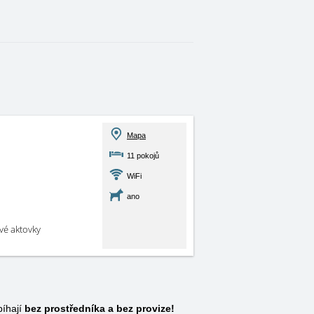
Mapa
11 pokojů
WiFi
ano
své aktovky
bíhají
bez prostředníka a bez provize!