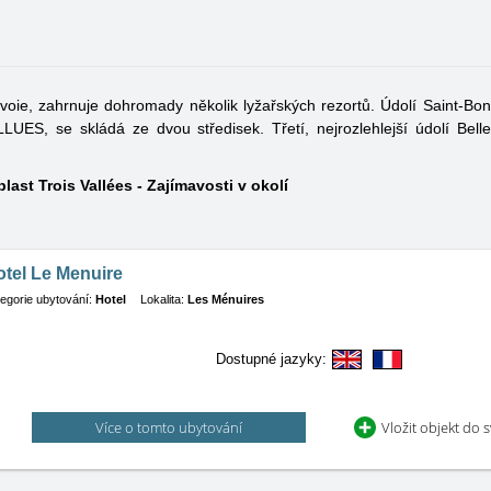
 Savoie, zahrnuje dohromady několik lyžařských rezortů. Údolí Saint-Bon
UES, se skládá ze dvou středisek. Třetí, nejrozlehlejší údolí Bellev
last Trois Vallées - Zajímavosti v okolí
tel Le Menuire
egorie ubytování:
Hotel
Lokalita:
Les Ménuires
Dostupné jazyky:
Více o tomto ubytování
Vložit objekt do 