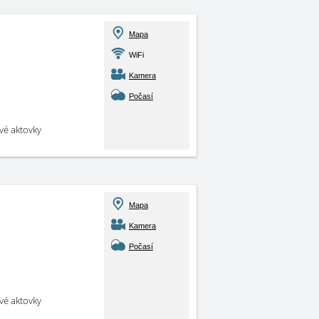
Mapa
WiFi
Kamera
Počasí
své aktovky
Mapa
Kamera
Počasí
své aktovky