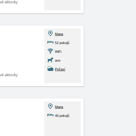
své aktovky
Mapa
52 pokojů
WiFi
ano
Počasí
své aktovky
Mapa
40 pokojů