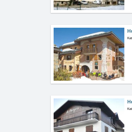
H
Kat
Ho
Kat