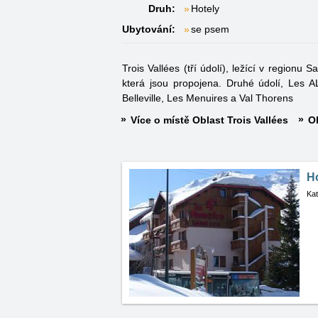
Druh:
Hotely
Ubytování:
se psem
Trois Vallées (tří údolí), ležící v regionu
která jsou propojena. Druhé údolí, Les ALL
Belleville, Les Menuires a Val Thorens
Více o místě Oblast Trois Vallées
Ob
Ho
Kat