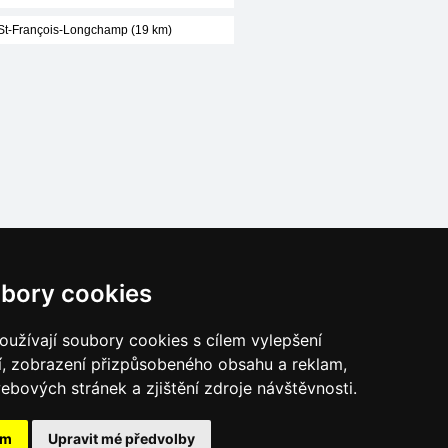
St-François-Longchamp (19 km)
Naše servery:
bory cookies
České hory
Slovenské hory
užívají soubory cookies s cílem vylepšení
Chorvatsko
í, zobrazení přizpůsobeného obsahu a reklam,
Alpy
ebových stránek a zjištění zdroje návštěvnosti.
Itálie
ám
Upravit mé předvolby