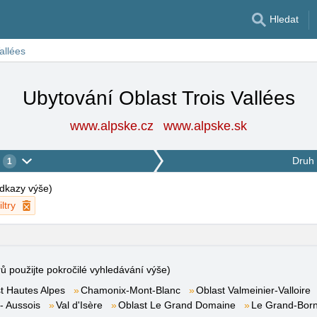
Hledat
allées
Ubytování Oblast Trois Vallées
www.alpske.cz
www.alpske.sk
Druh 
1
 odkazy výše
)
ltry
rů použijte pokročilé vyhledávání výše)
t Hautes Alpes
Chamonix-Mont-Blanc
Oblast Valmeinier-Valloire
- Aussois
Val d'Isère
Oblast Le Grand Domaine
Le Grand-Bor