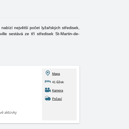
 nabízí největší počet lyžařských středisek,
ille sestává ze tří středisek St-Martin-de-
Mapa
41 lůžek
Kamera
Počasí
své aktovky