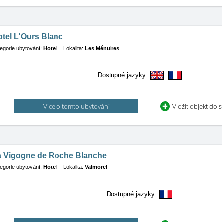
tel L'Ours Blanc
egorie ubytování:
Hotel
Lokalita:
Les Ménuires
Dostupné jazyky:
Více o tomto ubytování
Vložit objekt do 
a Vigogne de Roche Blanche
egorie ubytování:
Hotel
Lokalita:
Valmorel
Dostupné jazyky: