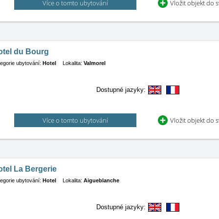
Více o tomto ubytování
Vložit objekt do 
otel du Bourg
egorie ubytování:
Hotel
Lokalita:
Valmorel
Dostupné jazyky:
Více o tomto ubytování
Vložit objekt do 
tel La Bergerie
egorie ubytování:
Hotel
Lokalita:
Aigueblanche
Dostupné jazyky: