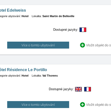
otel Edelweiss
egorie ubytování:
Hotel
Lokalita:
Saint Martin de Belleville
Dostupné jazyky:
Více o tomto ubytování
Vložit objekt do 
tel Résidence Le Portillo
egorie ubytování:
Hotel
Lokalita:
Val Thorens
Dostupné jazyky:
Více o tomto ubytování
Vložit objekt do 