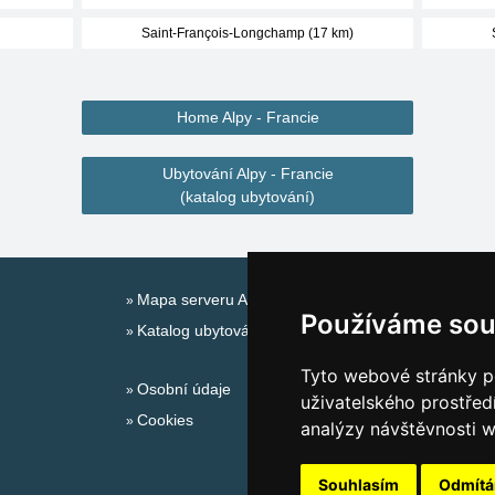
Saint-François-Longchamp (17 km)
Home Alpy - Francie
Ubytování Alpy - Francie
(katalog ubytování)
Mapa serveru Alpy - Francie
Používáme sou
Katalog ubytování
Tyto webové stránky po
Osobní údaje
uživatelského prostřed
Cookies
analýzy návštěvnosti w
Souhlasím
Odmít