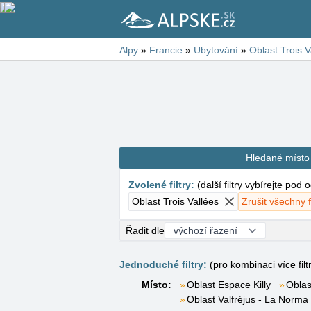
Alpy
»
Francie
»
Ubytování
»
Oblast Trois V
Hledané místo
Zvolené filtry
:
(
další filtry vybírejte pod
Oblast Trois Vallées
Zrušit všechny fi
Řadit dle
Jednoduché filtry:
(pro kombinaci více filt
Místo:
Oblast Espace Killy
Oblas
Oblast Valfréjus - La Norma 