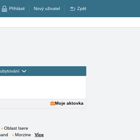
Přihlásit
Nový uživatel
Zpět
ubytování
Moje aktovka
Oblast Isere
nand
Morzine
Více