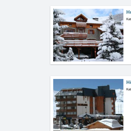
H
Kat
Hô
Kat