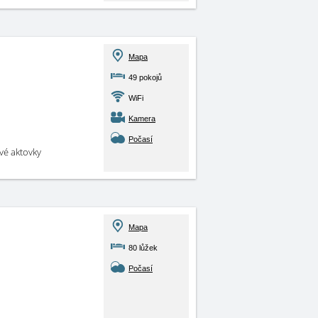
Mapa
49 pokojů
WiFi
Kamera
Počasí
své aktovky
Mapa
80 lůžek
Počasí