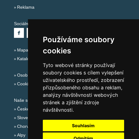
Reklama
Sociální sítě:
Používáme soubory
cookies
Mapa serveru Alpy - Francie
Katalog ubytování
Tyto webové stránky používají
soubory cookies s cílem vylepšení
Osobní údaje
uživatelského prostředí, zobrazení
Cookies
přizpůsobeného obsahu a reklam,
analýzy návštěvnosti webových
Naše servery:
stránek a zjištění zdroje
České hory
návštěvnosti.
Slovenské hory
Souhlasím
Chorvatsko
Alpy
Odmítám