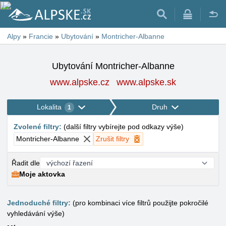
Alpy
»
Francie
»
Ubytování
»
Montricher-Albanne
Ubytování Montricher-Albanne
www.alpske.cz
www.alpske.sk
Lokalita
Druh
1
Zvolené filtry
:
(
další filtry vybírejte pod odkazy výše
)
Montricher-Albanne
Zrušit filtry
Řadit dle
Moje aktovka
Jednoduché filtry:
(pro kombinaci více filtrů použijte pokročilé
vyhledávání výše)