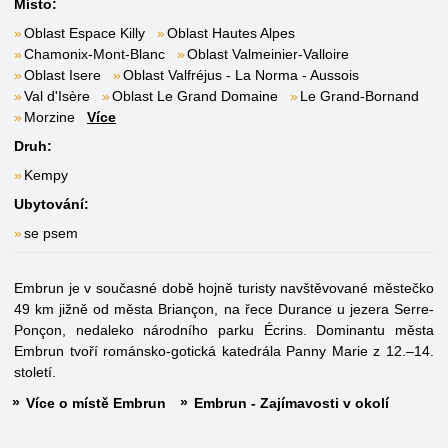
Místo:
Oblast Espace Killy
Oblast Hautes Alpes
Chamonix-Mont-Blanc
Oblast Valmeinier-Valloire
Oblast Isere
Oblast Valfréjus - La Norma - Aussois
Val d'Isère
Oblast Le Grand Domaine
Le Grand-Bornand
Morzine
Více
Druh:
Kempy
Ubytování:
se psem
Embrun je v současné době hojně turisty navštěvované městečko
49 km jižně od města Briançon, na řece Durance u jezera Serre-
Ponçon, nedaleko národního parku Écrins. Dominantu města
Embrun tvoří románsko-gotická katedrála Panny Marie z 12.–14.
století.
Více o místě Embrun
Embrun - Zajímavosti v okolí