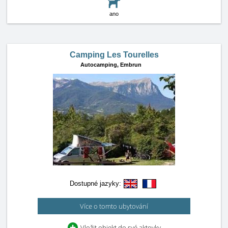
ano
Camping Les Tourelles
Autocamping,
Embrun
Dostupné jazyky:
Více o tomto ubytování
Vložit objekt do své aktovky