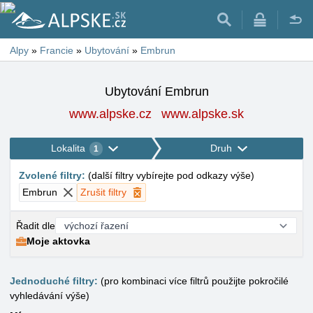
Alpy
»
Francie
»
Ubytování
»
Embrun
Ubytování Embrun
www.alpske.cz
www.alpske.sk
Lokalita
Druh
1
Zvolené filtry
:
(
další filtry vybírejte pod odkazy výše
)
Embrun
Zrušit filtry
Řadit dle
Moje aktovka
Jednoduché filtry:
(pro kombinaci více filtrů použijte pokročilé
vyhledávání výše)