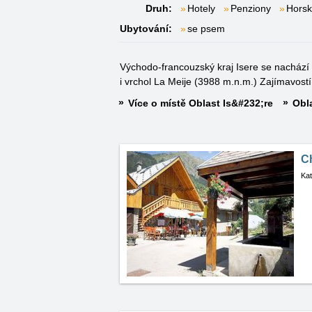
Druh:
Hotely
Penziony
Horsk
Ubytování:
se psem
Východo-francouzský kraj Isere se nachází 
i vrchol La Meije (3988 m.n.m.) Zajímavostí
Více o místě Oblast Is&#232;re
Obla
C
Kat