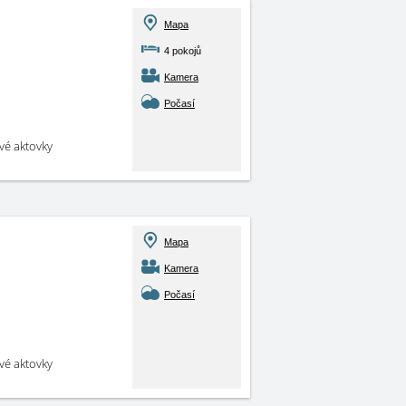
Mapa
4 pokojů
Kamera
Počasí
své aktovky
Mapa
Kamera
Počasí
své aktovky