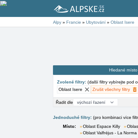
Alpy
»
Francie
»
Ubytování
»
Oblast Isere
Hledané místo
Zvolené filtry
:
(
další filtry vybírejte pod
Oblast Isere
Zrušit všechny filtry
Řadit dle
Jednoduché filtry:
(pro kombinaci více filt
Místo:
Oblast Espace Killy
Oblas
Oblast Valfréjus - La Norma 