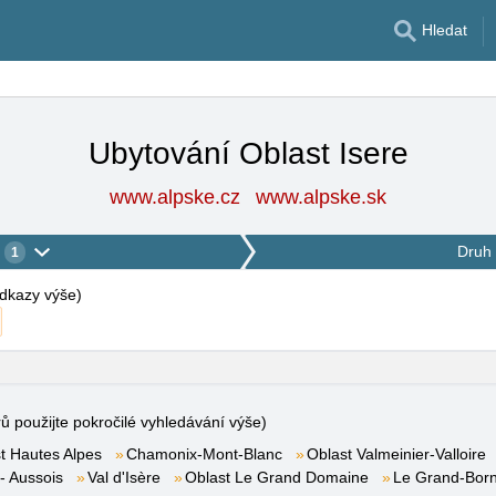
Hledat
Ubytování Oblast Isere
www.alpske.cz
www.alpske.sk
Druh 
1
 odkazy výše
)
rů použijte pokročilé vyhledávání výše)
t Hautes Alpes
Chamonix-Mont-Blanc
Oblast Valmeinier-Valloire
- Aussois
Val d'Isère
Oblast Le Grand Domaine
Le Grand-Bor