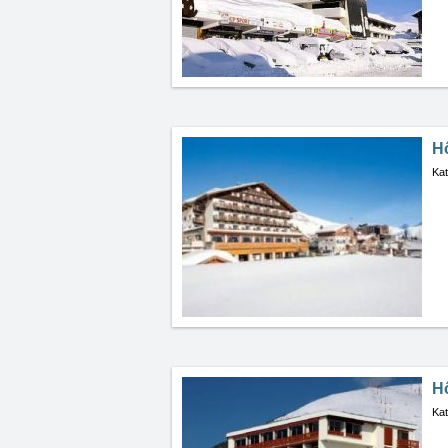
Hô
Kat
Hô
Kat