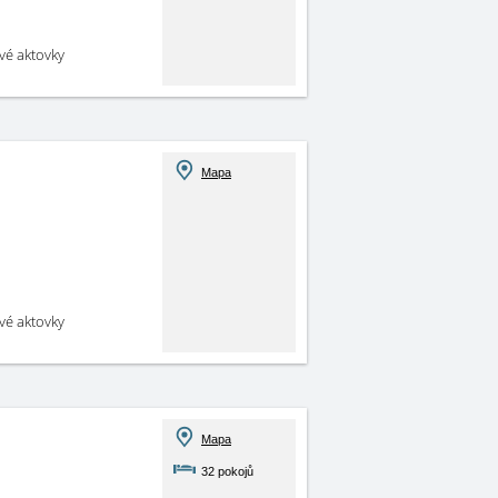
své aktovky
Mapa
své aktovky
Mapa
32 pokojů