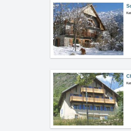
S
Kat
C
Kat