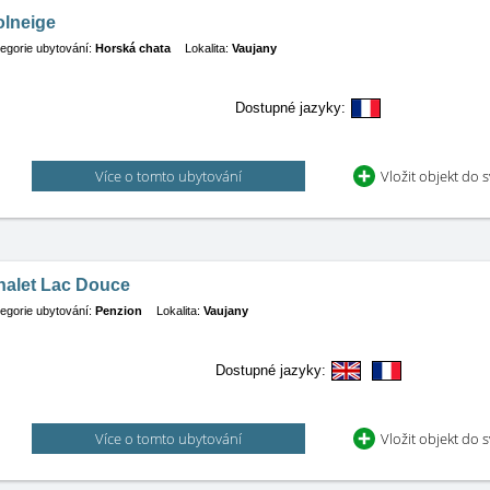
olneige
egorie ubytování:
Horská chata
Lokalita:
Vaujany
Dostupné jazyky:
Více o tomto ubytování
Vložit objekt do 
halet Lac Douce
egorie ubytování:
Penzion
Lokalita:
Vaujany
Dostupné jazyky:
Více o tomto ubytování
Vložit objekt do 