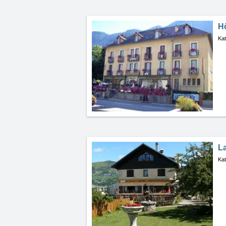
Hô
Kat
L
Kat