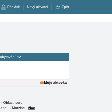
Přihlásit
Nový uživatel
Zpět
ubytování
Moje aktovka
Oblast Isere
nand
Morzine
Více