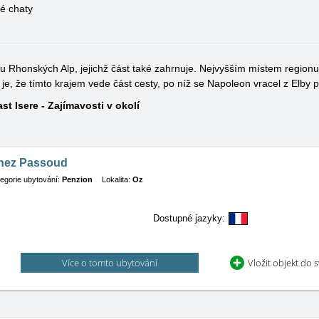
é chaty
u Rhonských Alp, jejichž část také zahrnuje. Nejvyšším místem regionu 
 je, že tímto krajem vede část cesty, po níž se Napoleon vracel z Elby 
st Isere - Zajímavosti v okolí
hez Passoud
egorie ubytování:
Penzion
Lokalita:
Oz
Dostupné jazyky:
Více o tomto ubytování
Vložit objekt do 