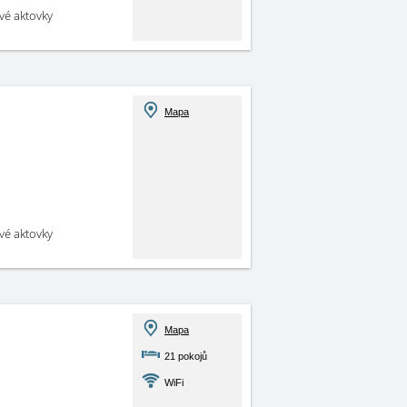
své aktovky
Mapa
své aktovky
Mapa
21 pokojů
WiFi