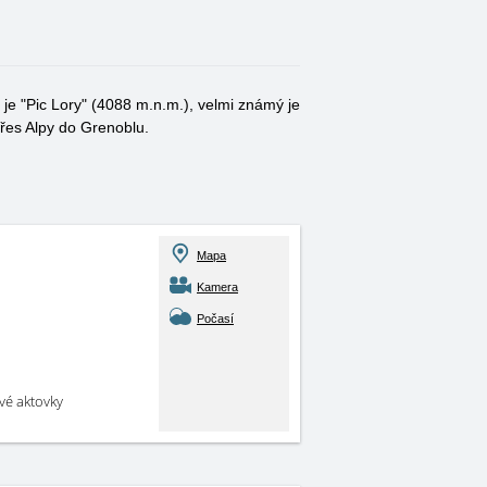
je "Pic Lory" (4088 m.n.m.), velmi známý je
přes Alpy do Grenoblu.
Mapa
Kamera
Počasí
své aktovky