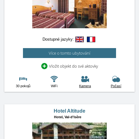
Dostupné jazyky:
Více o tomto ubytování
Vložit objekt do své aktovky
30 pokojů
WiFi
Kamera
Počasí
Hotel Altitude
Hotel,
Val-d'Isère