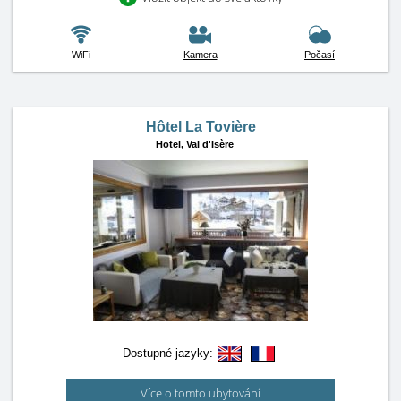
WiFi
Kamera
Počasí
Hôtel La Tovière
Hotel,
Val d'Isère
Dostupné jazyky:
Více o tomto ubytování