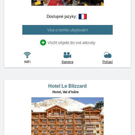
Dostupné jazyky:
Více o tomto ubytování
Vložit objekt do své aktovky
WiFi
Kamera
Počasí
Hotel Le Blizzard
Hotel,
Val d'Isère