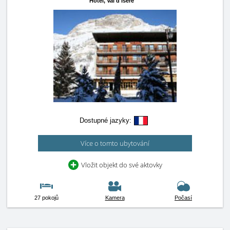
Hotel,
Val d'Isère
Dostupné jazyky:
Více o tomto ubytování
Vložit objekt do své aktovky
27 pokojů
Kamera
Počasí