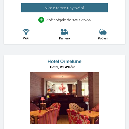
Více o tomto ubytování
Vložit objekt do své aktovky
WiFi
Kamera
Počasí
Hotel Ormelune
Hotel,
Val d'Isère