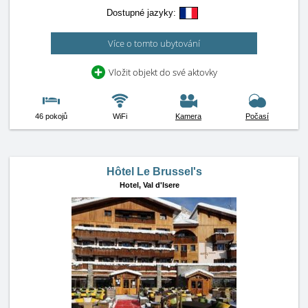
Dostupné jazyky:
Více o tomto ubytování
Vložit objekt do své aktovky
46 pokojů
WiFi
Kamera
Počasí
Hôtel Le Brussel's
Hotel,
Val d'Isere