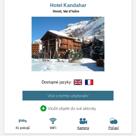
Hotel Kandahar
Hotel,
Val d'Isère
Dostupné jazyky:
Více o tomto ubytování
Vložit objekt do své aktovky
41 pokojů
WiFi
Kamera
Počasí