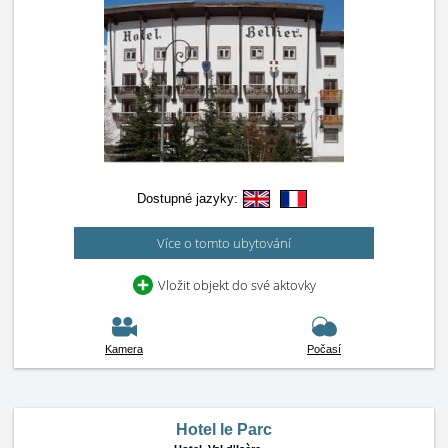
Dostupné jazyky:
Více o tomto ubytování
Vložit objekt do své aktovky
Kamera
Počasí
Hotel le Parc