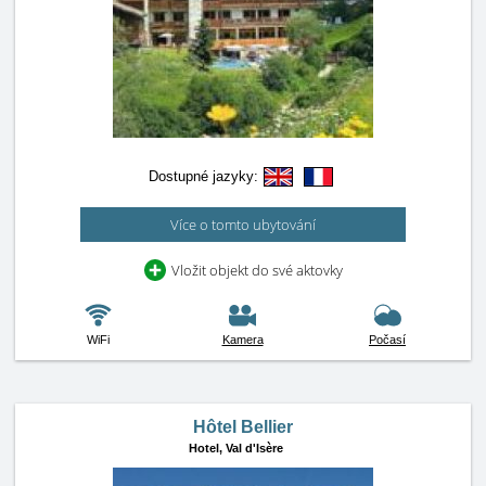
Dostupné jazyky:
Více o tomto ubytování
Vložit objekt do své aktovky
WiFi
Kamera
Počasí
Hôtel Bellier
Hotel,
Val d'Isère