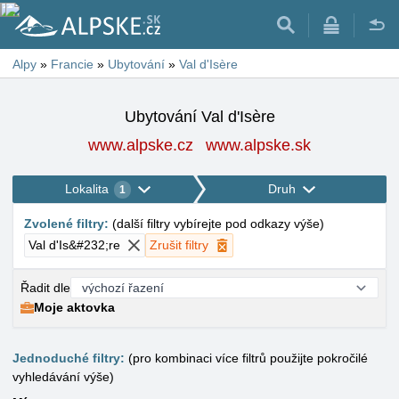
Alpy
»
Francie
»
Ubytování
»
Val d'Isère
Ubytování Val d'Isère
www.alpske.cz
www.alpske.sk
Lokalita
Druh
1
Zvolené filtry
:
(
další filtry vybírejte pod odkazy výše
)
Val d'Is&#232;re
Zrušit filtry
Řadit dle
Moje aktovka
Jednoduché filtry:
(pro kombinaci více filtrů použijte pokročilé
vyhledávání výše)