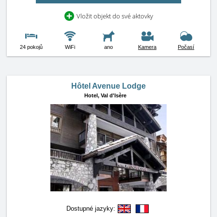
Vložit objekt do své aktovky
24 pokojů
WiFi
ano
Kamera
Počasí
Hôtel Avenue Lodge
Hotel,
Val d'Isère
Dostupné jazyky: