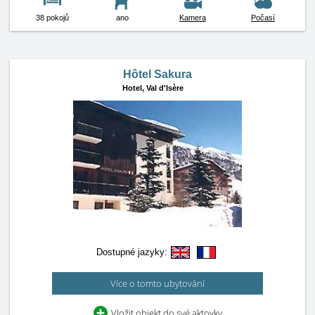
38 pokojů
ano
Kamera
Počasí
Hôtel Sakura
Hotel,
Val d'Isère
Dostupné jazyky:
Více o tomto ubytování
Vložit objekt do své aktovky