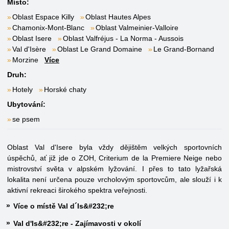
Místo:
Oblast Espace Killy
Oblast Hautes Alpes
Chamonix-Mont-Blanc
Oblast Valmeinier-Valloire
Oblast Isere
Oblast Valfréjus - La Norma - Aussois
Val d'Isère
Oblast Le Grand Domaine
Le Grand-Bornand
Morzine
Více
Druh:
Hotely
Horské chaty
Ubytování:
se psem
Oblast Val d'Isere byla vždy dějištěm velkých sportovních
úspěchů, ať již jde o ZOH, Criterium de la Premiere Neige nebo
mistrovství světa v alpském lyžování. I přes to tato lyžařská
lokalita není určena pouze vrcholovým sportovcům, ale slouží i k
aktivní rekreaci širokého spektra veřejnosti.
Více o místě Val d´Is&#232;re
Val d'Is&#232;re - Zajímavosti v okolí