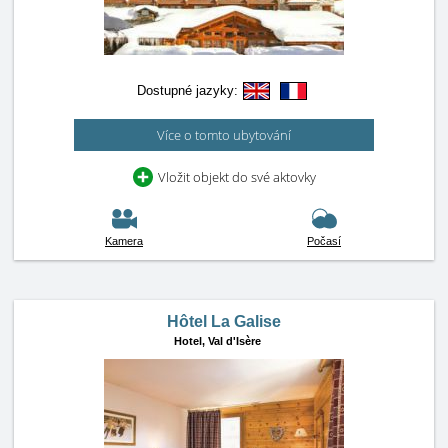
Dostupné jazyky:
Více o tomto ubytování
Vložit objekt do své aktovky
Kamera
Počasí
Hôtel La Galise
Hotel,
Val d'Isère