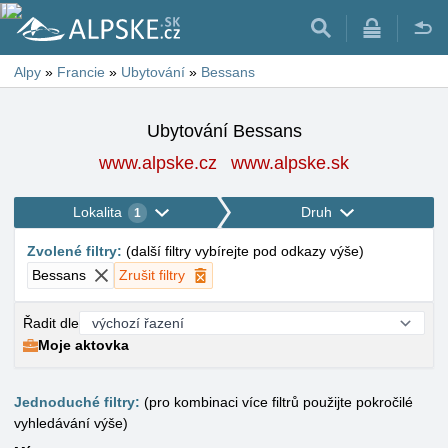
Alpy
»
Francie
»
Ubytování
»
Bessans
Ubytování Bessans
www.alpske.cz
www.alpske.sk
Lokalita
Druh
1
Zvolené filtry
:
(
další filtry vybírejte pod odkazy výše
)
Bessans
Zrušit filtry
Řadit dle
Moje aktovka
Jednoduché filtry:
(pro kombinaci více filtrů použijte pokročilé
vyhledávání výše)