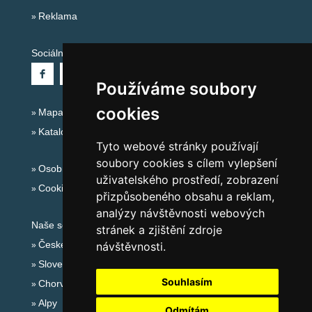
Reklama
Sociální sítě:
Používáme soubory
cookies
Mapa serveru Alpy - Francie
Katalog ubytování
Tyto webové stránky používají
soubory cookies s cílem vylepšení
Osobní údaje
uživatelského prostředí, zobrazení
Cookies
přizpůsobeného obsahu a reklam,
analýzy návštěvnosti webových
Naše servery:
stránek a zjištění zdroje
České hory
návštěvnosti.
Slovenské hory
Souhlasím
Chorvatsko
Alpy
Odmítám