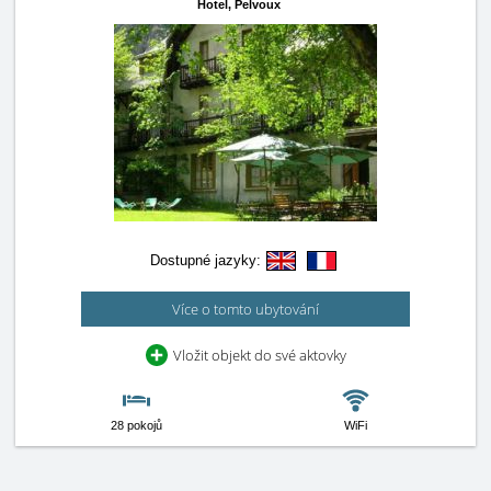
Hotel,
Pelvoux
Dostupné jazyky:
Více o tomto ubytování
Vložit objekt do své aktovky
28 pokojů
WiFi