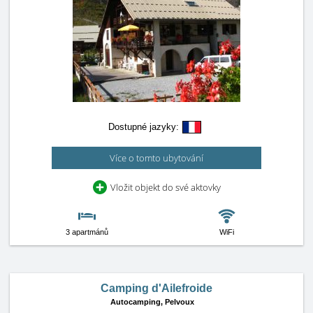
Dostupné jazyky:
Více o tomto ubytování
Vložit objekt do své aktovky
3 apartmánů
WiFi
Camping d'Ailefroide
Autocamping,
Pelvoux