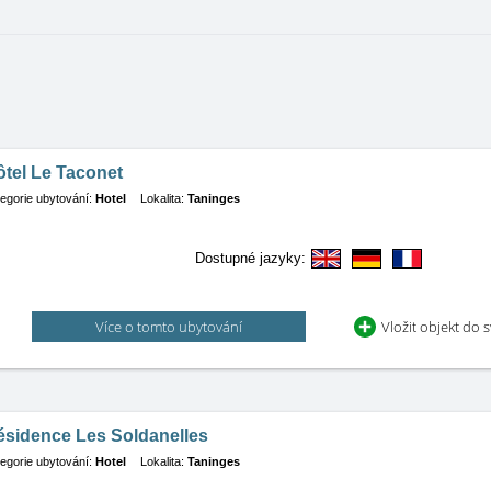
tel Le Taconet
egorie ubytování:
Hotel
Lokalita:
Taninges
Dostupné jazyky:
Více o tomto ubytování
Vložit objekt do 
ésidence Les Soldanelles
egorie ubytování:
Hotel
Lokalita:
Taninges