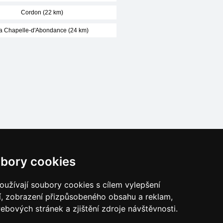
Cordon (22 km)
a Chapelle-d'Abondance (24 km)
Naše servery:
bory cookies
České hory
Slovenské hory
užívají soubory cookies s cílem vylepšení
Chorvatsko
í, zobrazení přizpůsobeného obsahu a reklam,
Alpy
ebových stránek a zjištění zdroje návštěvnosti.
Itálie