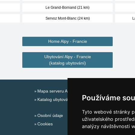
Le Grand-Bornand (21 km)
Servoz Mont-Blanc (24 km)
L
Home Alpy - Francie
Ubytování Alpy - Francie
(katalog ubytování)
Mapa serveru Alpy - Francie
Používáme sou
Katalog ubytování
Tyto webové stránky po
Osobní údaje
uživatelského prostřed
Cookies
analýzy návštěvnosti w