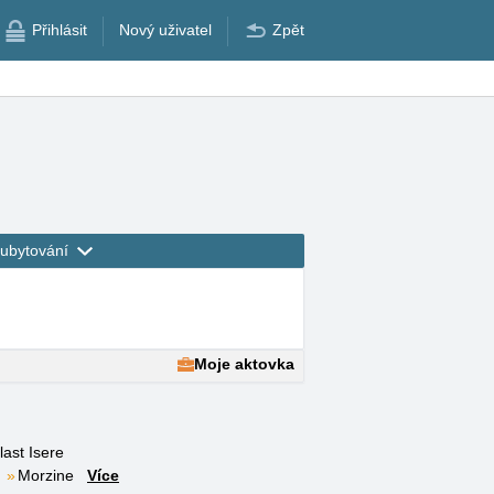
Přihlásit
Nový uživatel
Zpět
ubytování
Moje aktovka
last Isere
Morzine
Více