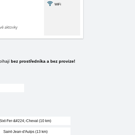
WiFi
své aktovky
bíhají
bez prostředníka a bez provize!
Sixt-Fer-&#224;-Cheval (10 km)
Saint-Jean-d'Aulps (13 km)