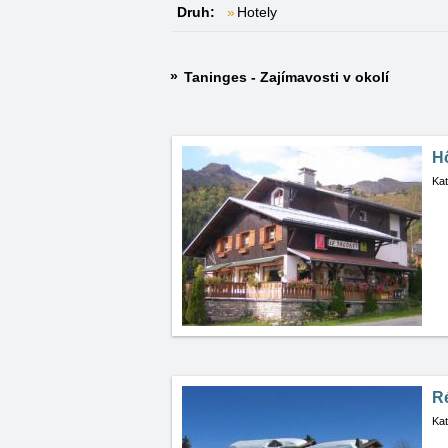
Druh:
Hotely
Taninges - Zajímavosti v okolí
Hô
Kat
R
Kat