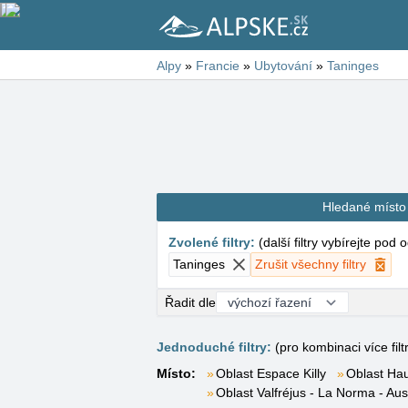
Alpy
»
Francie
»
Ubytování
»
Taninges
Hledané místo
Zvolené filtry
:
(
další filtry vybírejte pod
Taninges
Zrušit všechny filtry
Řadit dle
Jednoduché filtry:
(pro kombinaci více filt
Místo:
Oblast Espace Killy
Oblast Hau
Oblast Valfréjus - La Norma - Aus