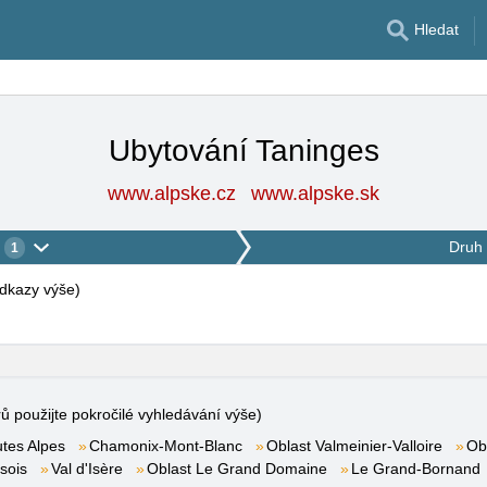
Hledat
Ubytování Taninges
www.alpske.cz
www.alpske.sk
Druh 
1
 odkazy výše
)
rů použijte pokročilé vyhledávání výše)
tes Alpes
Chamonix-Mont-Blanc
Oblast Valmeinier-Valloire
Ob
sois
Val d'Isère
Oblast Le Grand Domaine
Le Grand-Bornand