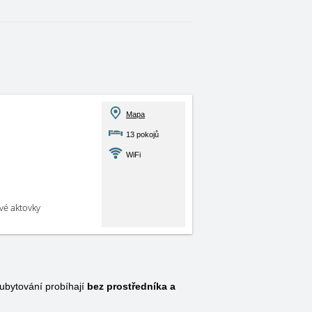
Mapa
13 pokojů
WiFi
své aktovky
bytování probíhají
bez prostředníka a