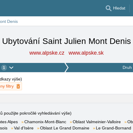
Hledat
Mont Denis
Ubytování Saint Julien Mont Denis
www.alpske.cz
www.alpske.sk
Druh 
1
 odkazy výše
)
y filtry
rů použijte pokročilé vyhledávání výše)
tes Alpes
Chamonix-Mont-Blanc
Oblast Valmeinier-Valloire
Ob
sois
Val d'Isère
Oblast Le Grand Domaine
Le Grand-Bornand