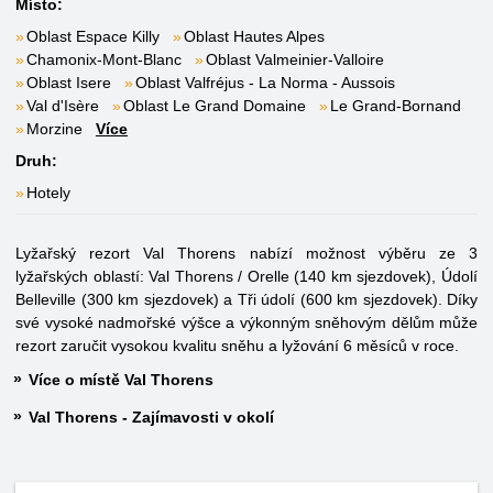
Místo:
Oblast Espace Killy
Oblast Hautes Alpes
Chamonix-Mont-Blanc
Oblast Valmeinier-Valloire
Oblast Isere
Oblast Valfréjus - La Norma - Aussois
Val d'Isère
Oblast Le Grand Domaine
Le Grand-Bornand
Morzine
Více
Druh:
Hotely
Lyžařský rezort Val Thorens nabízí možnost výběru ze 3
lyžařských oblastí: Val Thorens / Orelle (140 km sjezdovek), Údolí
Belleville (300 km sjezdovek) a Tři údolí (600 km sjezdovek). Díky
své vysoké nadmořské výšce a výkonným sněhovým dělům může
rezort zaručit vysokou kvalitu sněhu a lyžování 6 měsíců v roce.
Více o místě Val Thorens
Val Thorens - Zajímavosti v okolí