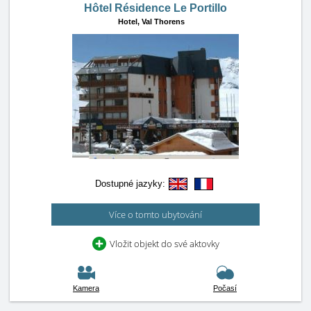
Hôtel Résidence Le Portillo
Hotel,
Val Thorens
Dostupné jazyky:
Více o tomto ubytování
Vložit objekt do své aktovky
Kamera
Počasí