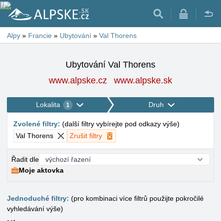
Alpy
»
Francie
»
Ubytování
»
Val Thorens
Ubytování Val Thorens
www.alpske.cz
www.alpske.sk
Lokalita
Druh
1
Zvolené filtry
:
(
další filtry vybírejte pod odkazy výše
)
Val Thorens
Zrušit filtry
Řadit dle
Moje aktovka
Jednoduché filtry:
(pro kombinaci více filtrů použijte pokročilé
vyhledávání výše)