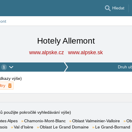
Hledat
mont
Hotely Allemont
www.alpske.cz
www.alpske.sk
Druh u
1
 odkazy výše
)
ltry
rů použijte pokročilé vyhledávání výše)
tes Alpes
Chamonix-Mont-Blanc
Oblast Valmeinier-Valloire
Ob
sois
Val d'Isère
Oblast Le Grand Domaine
Le Grand-Bornand