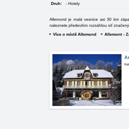
Druh:
Hotely
Allemond je malá vesnice asi 30 km zápa
naleznete především rozsáhlou síť značených
Více o místě Allemond
Allemont - Z
A
Kat