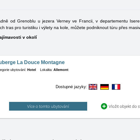
dně od Grenoblu u jezera Verney ve Francii, v departementu Isere
 tras pro turistiku i výlety na kole, můžete podniknout túru přes masi
ajímavosti v okolí
uberge La Douce Montagne
egorie ubytování:
Hotel
Lokalita:
Allemont
Dostupné jazyky:
Více o tomto ubytování
Vložit objekt do 