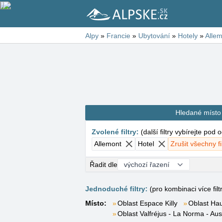
Alpy
»
Francie
»
Ubytování
»
Hotely
»
Alle
Hledané místo
Zvolené filtry
:
(
další filtry vybírejte pod
Allemont
Hotel
Zrušit všechny fi
Řadit dle
Jednoduché filtry:
(pro kombinaci více filt
Místo:
Oblast Espace Killy
Oblast Hau
Oblast Valfréjus - La Norma - Aus