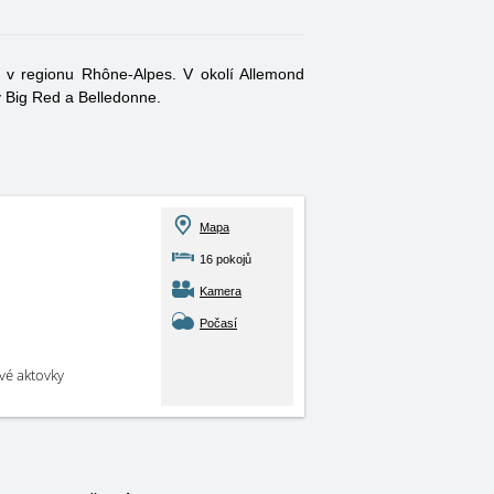
 v regionu Rhône-Alpes. V okolí Allemond
v Big Red a Belledonne.
Mapa
16 pokojů
Kamera
Počasí
své aktovky