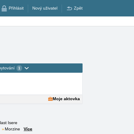
Přihlásit
Nový uživatel
Zpět
bytování
1
Moje aktovka
last Isere
Morzine
Více