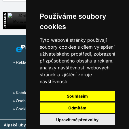
Používáme soubory
Jižní Morava
Široká nabídka přímých kontaktů na ubytování
cookies
Tyto webové stránky používají
soubory cookies s cílem vylepšení
uživatelského prostředí, zobrazení
přizpůsobeného obsahu a reklam,
Reklama na tomto serveru
analýzy návštěvnosti webových
stránek a zjištění zdroje
návštěvnosti.
Katalog ubytování
Souhlasím
Osobní údaje
Odmítám
Cookies
Upravit mé předvolby
Alpské ubytování, alpské turistické oblasti, alpské ski areály
-