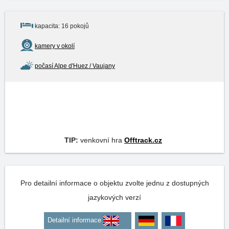
kapacita: 16 pokojů
kamery v okolí
počasí Alpe d'Huez / Vaujany
TIP:
venkovní hra
Offtrack.cz
Pro detailní informace o objektu zvolte jednu z dostupných
jazykových verzí
Detailní informace