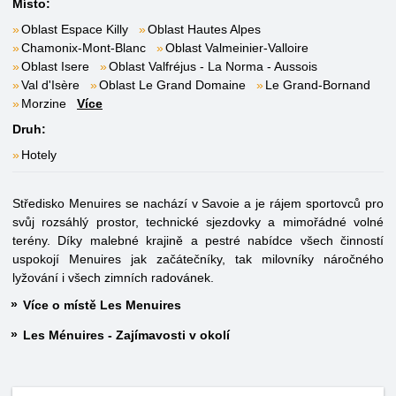
Místo:
Oblast Espace Killy
Oblast Hautes Alpes
Chamonix-Mont-Blanc
Oblast Valmeinier-Valloire
Oblast Isere
Oblast Valfréjus - La Norma - Aussois
Val d'Isère
Oblast Le Grand Domaine
Le Grand-Bornand
Morzine
Více
Druh:
Hotely
Středisko Menuires se nachází v Savoie a je rájem sportovců pro
svůj rozsáhlý prostor, technické sjezdovky a mimořádné volné
terény. Díky malebné krajině a pestré nabídce všech činností
uspokojí Menuires jak začátečníky, tak milovníky náročného
lyžování i všech zimních radovánek.
Více o místě Les Menuires
Les Ménuires - Zajímavosti v okolí