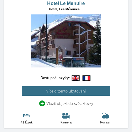
Hotel Le Menuire
Hotel,
Les Ménuires
Dostupné jazyky:
Více o tomto ubytování
Vložit objekt do své aktovky
41 lůžek
Kamera
Počasí