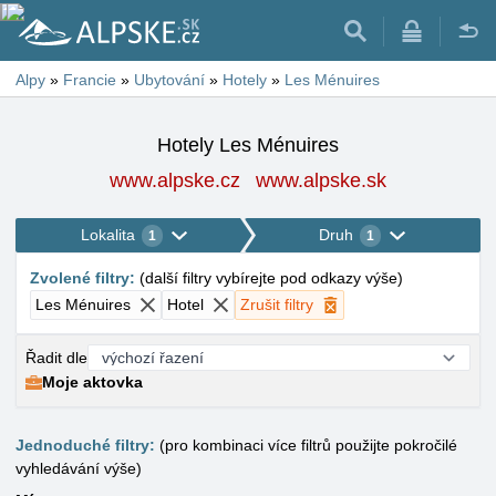
Alpy
»
Francie
»
Ubytování
»
Hotely
»
Les Ménuires
Hotely Les Ménuires
www.alpske.cz
www.alpske.sk
Lokalita
Druh
1
1
Zvolené filtry
:
(
další filtry vybírejte pod odkazy výše
)
Les Ménuires
Hotel
Zrušit filtry
Řadit dle
Moje aktovka
Jednoduché filtry:
(pro kombinaci více filtrů použijte pokročilé
vyhledávání výše)