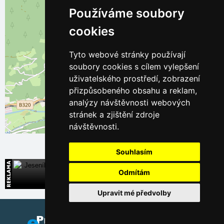
Používáme soubory
cookies
Tyto webové stránky používají
soubory cookies s cílem vylepšení
uživatelského prostředí, zobrazení
přizpůsobeného obsahu a reklam,
analýzy návštěvnosti webových
stránek a zjištění zdroje
návštěvnosti.
Leaflet
| ©
OpenStreetMap
contributors
Souhlasím
Jeseníky
Odmítám
Široká nabídka přímých kontaktů na ubytování
Upravit mé předvolby