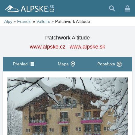
Alpy
»
Francie
»
Valloire
»
Patchwork Altitude
Patchwork Altitude
www.alpske.cz
www.alpske.sk
Přehled
Mapa
Poptávka