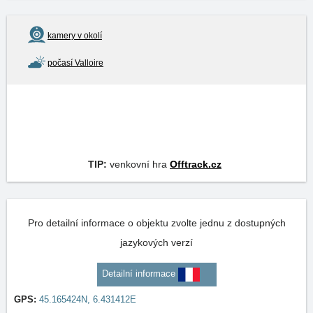
kamery v okolí
počasí Valloire
TIP:
venkovní hra
Offtrack.cz
Pro detailní informace o objektu zvolte jednu z dostupných
jazykových verzí
Detailní informace
GPS:
45.165424N, 6.431412E