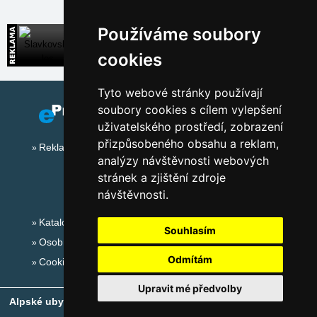
Používáme soubory
Slavkovský les
Široká nabídka přímých kontaktů na ubytování
cookies
Tyto webové stránky používají
soubory cookies s cílem vylepšení
uživatelského prostředí, zobrazení
přizpůsobeného obsahu a reklam,
Reklama na tomto serveru
analýzy návštěvnosti webových
stránek a zjištění zdroje
návštěvnosti.
Katalog ubytování
Souhlasím
Osobní údaje
Odmítám
Cookies
Upravit mé předvolby
Alpské ubytování, alpské turistické oblasti, alpské ski areály
-