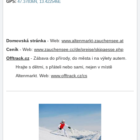
GPS:
47.37836N, 13.422546E
Domovská stránka
-
Web:
www.altenmarkt-zauchensee.at
Ceník
-
Web:
www.zauchensee.cc/de/preise/skipaesse.php
Offtrack.cz
-
Zábava do přírody, do města i na výlety autem.
Hrajte s dětmi, s přáteli nebo sami, nejen v místě
Altenmarkt.
Web:
www.offtrack.cz/cs