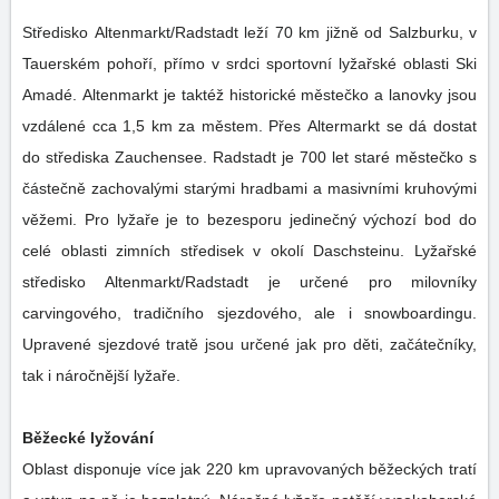
Středisko Altenmarkt/Radstadt leží 70 km jižně od Salzburku, v
Tauerském pohoří, přímo v srdci sportovní lyžařské oblasti Ski
Amadé. Altenmarkt je taktéž historické městečko a lanovky jsou
vzdálené cca 1,5 km za městem. Přes Altermarkt se dá dostat
do střediska Zauchensee. Radstadt je 700 let staré městečko s
částečně zachovalými starými hradbami a masivními kruhovými
věžemi. Pro lyžaře je to bezesporu jedinečný výchozí bod do
celé oblasti zimních středisek v okolí Daschsteinu. Lyžařské
středisko Altenmarkt/Radstadt je určené pro milovníky
carvingového, tradičního sjezdového, ale i snowboardingu.
Upravené sjezdové tratě jsou určené jak pro děti, začátečníky,
tak i náročnější lyžaře.
Běžecké lyžování
Oblast disponuje více jak 220 km upravovaných běžeckých tratí