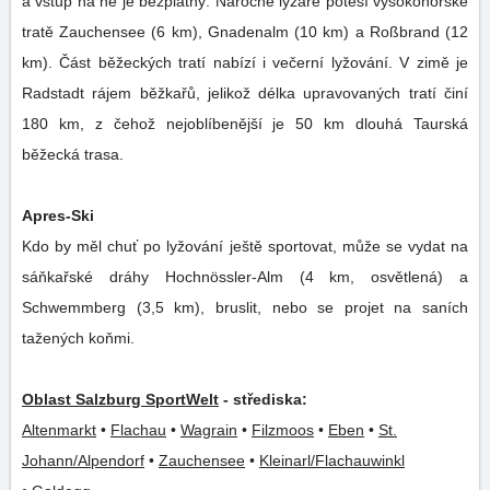
a vstup na ně je bezplatný. Náročné lyžaře potěší vysokohorské
tratě Zauchensee (6 km), Gnadenalm (10 km) a Roßbrand (12
km). Část běžeckých tratí nabízí i večerní lyžování. V zimě je
Radstadt rájem běžkařů, jelikož délka upravovaných tratí činí
180 km, z čehož nejoblíbenější je 50 km dlouhá Taurská
běžecká trasa.
Apres-Ski
Kdo by měl chuť po lyžování ještě sportovat, může se vydat na
sáňkařské dráhy Hochnössler-Alm (4 km, osvětlená) a
Schwemmberg (3,5 km), bruslit, nebo se projet na saních
tažených koňmi.
Oblast Salzburg SportWelt
- střediska:
Altenmarkt
•
Flachau
•
Wagrain
•
Filzmoos
•
Eben
•
St.
Johann/Alpendorf
•
Zauchensee
•
Kleinarl/Flachauwinkl