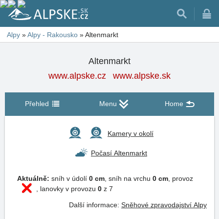
Alpy
»
Alpy - Rakousko
»
Altenmarkt
Altenmarkt
www.alpske.cz
www.alpske.sk
Přehled
Menu
Home
Kamery v okolí
Počasí Altenmarkt
Aktuálně:
sníh v údolí
0 cm
, sníh na vrchu
0 cm
, provoz
, lanovky v provozu
0
z 7
Další informace:
Sněhové zpravodajství Alpy