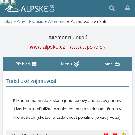
Alpy
»
Alpy - Francie
»
Allemond
»
Zajímavosti v okolí
Allemond - okolí
www.alpske.cz
www.alpske.sk
Přehled
Menu
Home
Turistické zajímavosti
Kliknutím na místo získáte jeho textový a obrazový popis.
Uvedena je přibližná vzdálenost místa vzdušnou čarou v
kilometrech (skutečná vzdálenost po silnici je vždy větší).