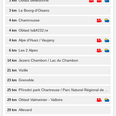
Oblast Belledonne
3 km
Le Bourg-d'Oisans
3 km
Chamrousse
4 km
Oblast Is&#232;re
4 km
Alpe d'Huez / Vaujany
4 km
Les 2 Alpes
6 km
Jezero Chambon / Lac du Chambon
14 km
Vizille
21 km
Grenoble
23 km
Přírodní park Chartreuse / Parc Naturel Régional de Chart
25 km
Oblast Valmeinier - Valloire
29 km
Allevard
29 km