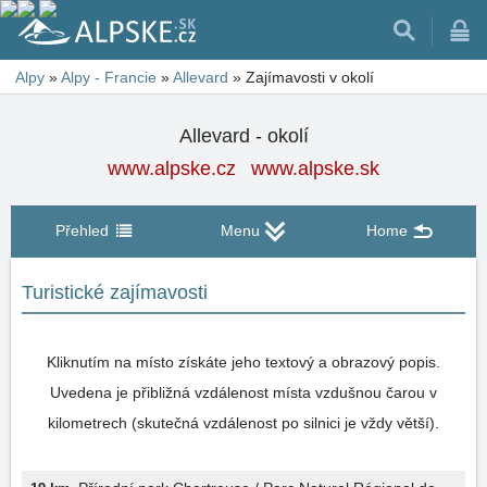
Alpy
»
Alpy - Francie
»
Allevard
»
Zajímavosti v okolí
Allevard - okolí
www.alpske.cz
www.alpske.sk
Přehled
Menu
Home
Turistické zajímavosti
Kliknutím na místo získáte jeho textový a obrazový popis.
Uvedena je přibližná vzdálenost místa vzdušnou čarou v
kilometrech (skutečná vzdálenost po silnici je vždy větší).