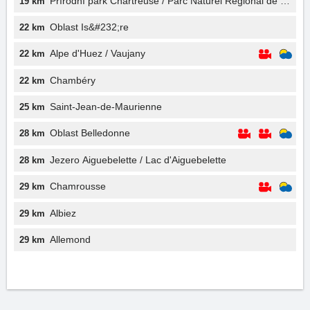
Přírodní park Chartreuse / Parc Naturel Régional de Chart
19 km
Oblast Is&#232;re
22 km
Alpe d'Huez / Vaujany
22 km
Chambéry
22 km
Saint-Jean-de-Maurienne
25 km
Oblast Belledonne
28 km
Jezero Aiguebelette / Lac d'Aiguebelette
28 km
Chamrousse
29 km
Albiez
29 km
Allemond
29 km