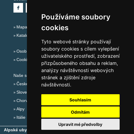
Používáme soubory
cookies
Mapa serveru Alpy Itálie - Dolomity
Katalog ubytování
Tyto webové stránky používají
soubory cookies s cílem vylepšení
Osobní údaje
uživatelského prostředí, zobrazení
Cookies
přizpůsobeného obsahu a reklam,
analýzy návštěvnosti webových
Naše servery:
stránek a zjištění zdroje
České hory
návštěvnosti.
Slovenské hory
Souhlasím
Chorvatsko
Alpy
Odmítám
Itálie
Upravit mé předvolby
Alpské ubytování, alpské turistické oblasti, alpské ski areály
-