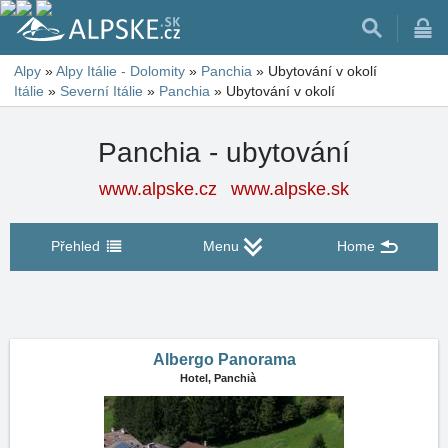
Alpy
»
Alpy Itálie - Dolomity
»
Panchia
»
Ubytování v okolí
Itálie
»
Severní Itálie
»
Panchia
»
Ubytování v okolí
Panchia - ubytování
www.alpske.cz
www.alpske.sk
Přehled
Menu
Home
Albergo Panorama
Hotel,
Panchià