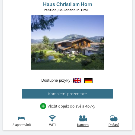
Haus Christl am Horn
Penzion,
St. Johann in Tirol
Dostupné jazyky:
Kompletní prezentace
Vložit objekt do své aktovky
2 apartmánů
WiFi
Kamera
Počasí