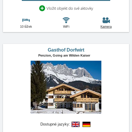
Vložit objekt do své aktovky
10 lůžek
WiFi
Kamera
Gasthof Dorfwirt
Penzion,
Going am Wilden Kaiser
Dostupné jazyky: