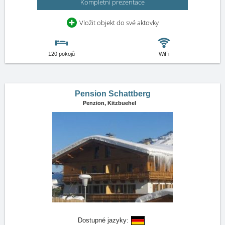
Kompletní prezentace
Vložit objekt do své aktovky
120 pokojů
WiFi
Pension Schattberg
Penzion,
Kitzbuehel
Dostupné jazyky: