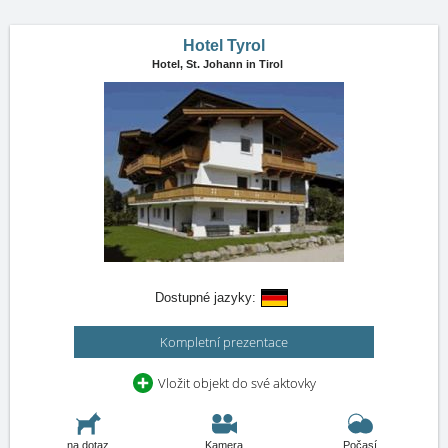
Hotel Tyrol
Hotel,
St. Johann in Tirol
Dostupné jazyky:
Kompletní prezentace
Vložit objekt do své aktovky
na dotaz
Kamera
Počasí