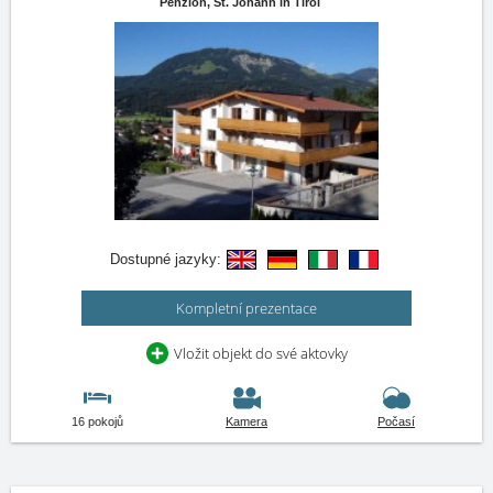
Penzion,
St. Johann in Tirol
Dostupné jazyky:
Kompletní prezentace
Vložit objekt do své aktovky
16 pokojů
Kamera
Počasí