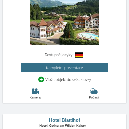
Dostupné jazyky:
Kompletní prezentace
Vložit objekt do své aktovky
Kamera
Počasí
Hotel Blattlhof
Hotel,
Going am Wilden Kaiser