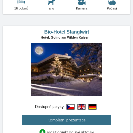
16 pokojů
ano
Kamera
Počasí
Bio-Hotel Stanglwirt
Hotel,
Going am Wilden Kaiser
Dostupné jazyky:
Kompletní prezentace
Vložit objekt do své aktovky