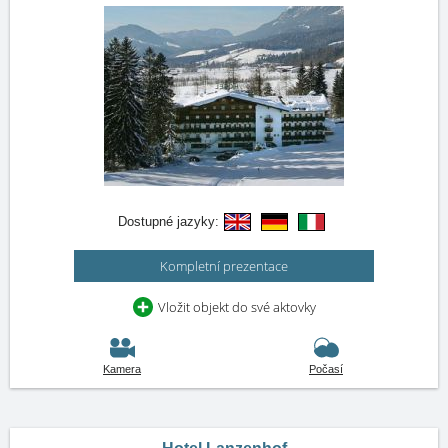
Dostupné jazyky:
Kompletní prezentace
Vložit objekt do své aktovky
Kamera
Počasí