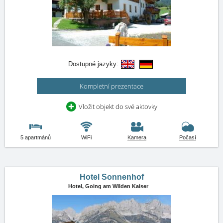
Dostupné jazyky:
Kompletní prezentace
Vložit objekt do své aktovky
5 apartmánů
WiFi
Kamera
Počasí
Hotel Sonnenhof
Hotel,
Going am Wilden Kaiser