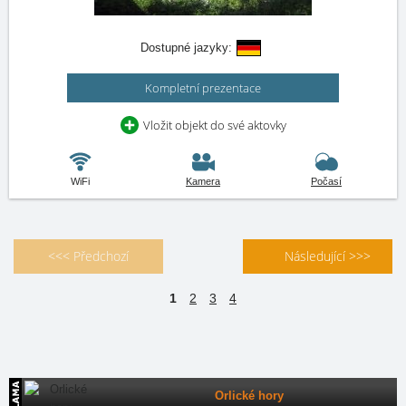
Dostupné jazyky:
Kompletní prezentace
Vložit objekt do své aktovky
WiFi
Kamera
Počasí
<<< Předchozí
Následující >>>
1
2
3
4
Orlické hory