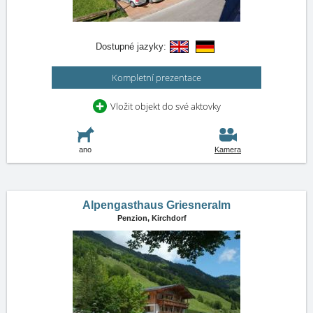
Dostupné jazyky:
Kompletní prezentace
Vložit objekt do své aktovky
ano
Kamera
Alpengasthaus Griesneralm
Penzion,
Kirchdorf