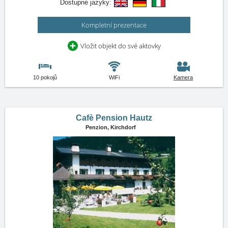
Dostupné jazyky:
Kompletní prezentace
Vložit objekt do své aktovky
10 pokojů
WiFi
Kamera
Cafè Pension Hautz
Penzion,
Kirchdorf