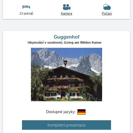
13 pokojů
Kamera
Počasí
Guggenhof
Ubytování v soukromí,
Going am Wilden Kaiser
Dostupné jazyky:
Kompletní prezentace