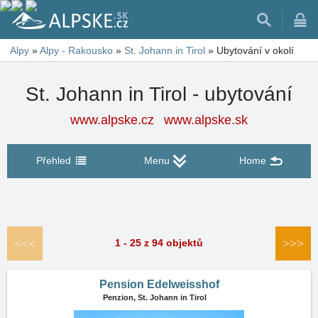
Alpy
»
Alpy - Rakousko
»
St. Johann in Tirol
»
Ubytování v okolí
St. Johann in Tirol - ubytování
www.alpske.cz
www.alpske.sk
Přehled
Menu
Home
<<<
>>>
1 - 25 z 94 objektů
Pension Edelweisshof
Penzion,
St. Johann in Tirol