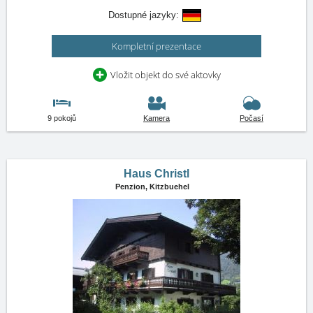
Dostupné jazyky:
Kompletní prezentace
Vložit objekt do své aktovky
9 pokojů
Kamera
Počasí
Haus Christl
Penzion,
Kitzbuehel