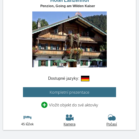
Hotel Lanzenhof
Penzion,
Going am Wilden Kaiser
Dostupné jazyky:
Kompletní prezentace
Vložit objekt do své aktovky
45 lůžek
Kamera
Počasí