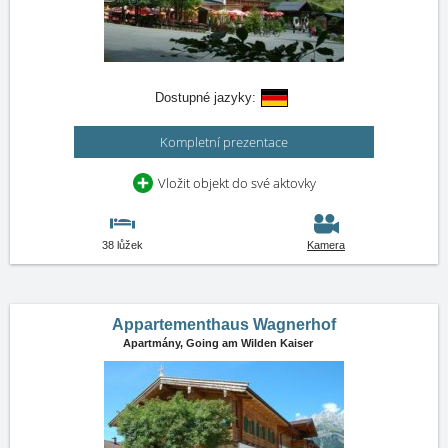
Dostupné jazyky:
Kompletní prezentace
Vložit objekt do své aktovky
38 lůžek
Kamera
Appartementhaus Wagnerhof
Apartmány,
Going am Wilden Kaiser