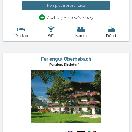
Kompletní prezentace
Vložit objekt do své aktovky
10 pokojů
WiFi
Kamera
Počasí
Feriengut Oberhabach
Penzion,
Kirchdorf