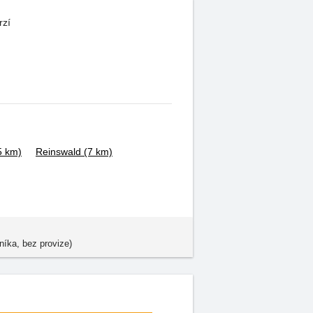
rzí
5 km)
Reinswald
(7 km)
níka, bez provize)