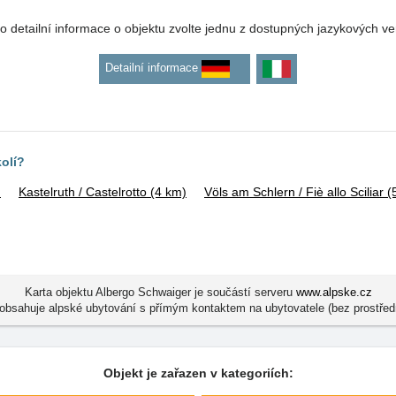
o detailní informace o objektu zvolte jednu z dostupných jazykových ve
Detailní informace
kolí?
)
Kastelruth / Castelrotto
(4 km)
Völs am Schlern / Fiè allo Sciliar
(
Karta objektu Albergo Schwaiger je součástí serveru
www.alpske.cz
obsahuje alpské ubytování s přímým kontaktem na ubytovatele (bez prostřed
Objekt je zařazen v kategoriích: