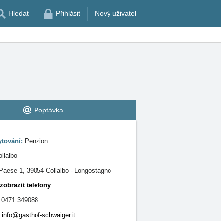
Hledat
Přihlásit
Nový uživatel
Poptávka
ytování:
Penzion
ollalbo
Paese 1, 39054 Collalbo - Longostagno
zobrazit telefony
 0471 349088
info@gasthof-schwaiger.it