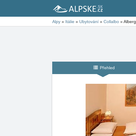
Alpy
»
Itálie
»
Ubytování
»
Collalbo
»
Alber
Přehled