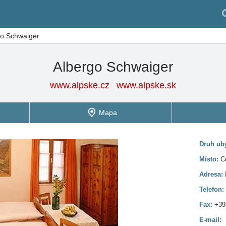
go Schwaiger
Albergo Schwaiger
www.alpske.cz
www.alpske.sk
Mapa
Druh ub
Místo:
C
Adresa:
Telefon:
Fax:
+39
E-mail: