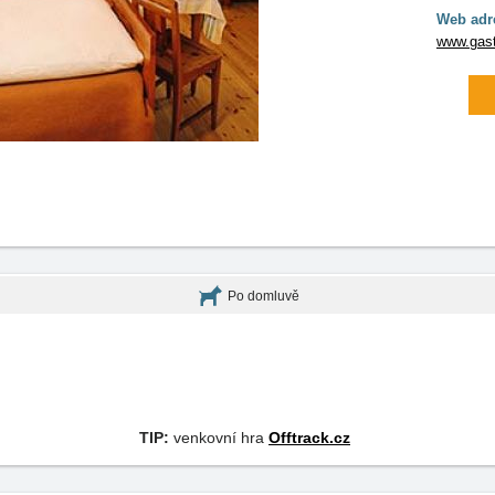
Web adr
www.gast
Po domluvě
TIP:
venkovní hra
Offtrack.cz