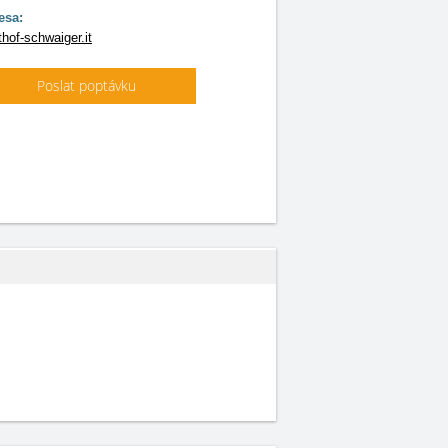
esa:
hof-schwaiger.it
Poslat poptávku