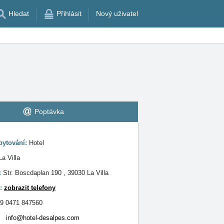
Hledat
Přihlásit
Nový uživatel
Poptávka
bytování:
Hotel
La Villa
:
Str. Boscdaplan 190 , 39030 La Villa
n:
zobrazit telefony
9 0471 847560
:
info@hotel-desalpes.com