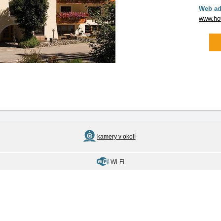
Web ad
www.hot
kamery v okolí
Wi-Fi