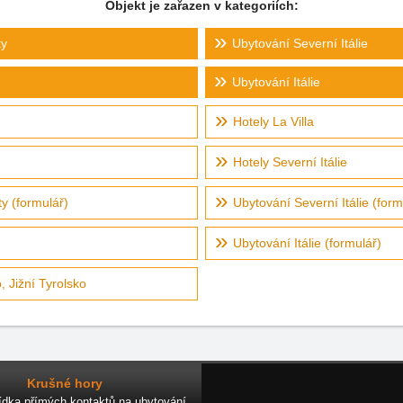
Objekt je zařazen v kategoriích:
ty
Ubytování Severní Itálie
Ubytování Itálie
Hotely La Villa
Hotely Severní Itálie
ty (formulář)
Ubytování Severní Itálie (form
Ubytování Itálie (formulář)
 Jižní Tyrolsko
Krušné hory
ídka přímých kontaktů na ubytování