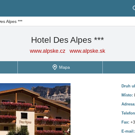
es Alpes ***
Hotel Des Alpes ***
www.alpske.cz
www.alpske.sk
Mapa
Druh u
Místo:
Adresa
Telefo
Fax:
+3
E-mail