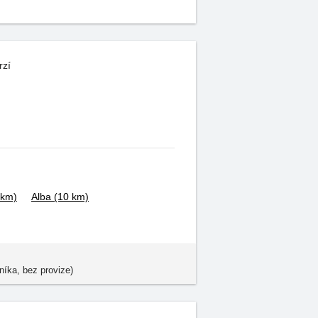
rzí
 km)
Alba
(10 km)
níka, bez provize)