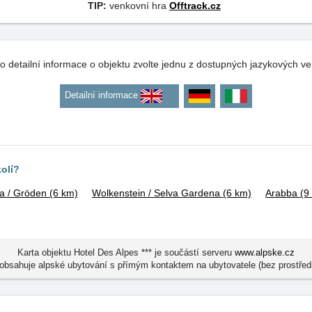
TIP:
venkovní hra
Offtrack.cz
o detailní informace o objektu zvolte jednu z dostupných jazykových ve
Detailní informace
kolí?
na / Gröden
(6 km)
Wolkenstein / Selva Gardena
(6 km)
Arabba
(9
Karta objektu Hotel Des Alpes *** je součástí serveru
www.alpske.cz
obsahuje alpské ubytování s přímým kontaktem na ubytovatele (bez prostřed