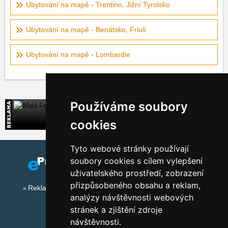
Ubytování na mapě - Trentino, Jižní Tyrolsko
Ubytování na mapě - Benátsko, Friuli
Ubytování na mapě - Lombardie
Používáme soubory
Malá Fatra
Přímé kontakty na ubytování na Slovensku
cookies
Tyto webové stránky používají
soubory cookies s cílem vylepšení
uživatelského prostředí, zobrazení
přizpůsobeného obsahu a reklam,
Reklama na tomto serveru
analýzy návštěvnosti webových
stránek a zjištění zdroje
návštěvnosti.