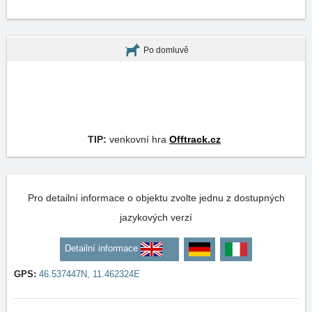
Po domluvě
TIP:
venkovní hra
Offtrack.cz
Pro detailní informace o objektu zvolte jednu z dostupných
jazykových verzí
Detailní informace
GPS:
46.537447N, 11.462324E