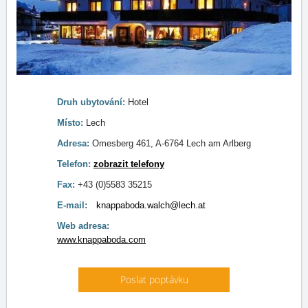
Druh ubytování:
Hotel
Místo:
Lech
Adresa:
Omesberg 461, A-6764 Lech am Arlberg
Telefon:
zobrazit telefony
Fax:
+43 (0)5583 35215
E-mail:
knappaboda.walch@lech.at
Web adresa:
www.knappaboda.com
Poslat poptávku